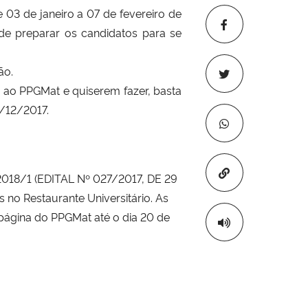
03 de janeiro a 07 de fevereiro de
de preparar os candidatos para se
ão.
 ao PPGMat e quiserem fazer, basta
5/12/2017.
Copiar para áre
 2018/1 (EDITAL Nº 027/2017, DE 29
 no Restaurante Universitário.
As
 página do PPGMat até o dia 20 de