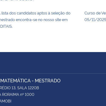
 lista dos candidatos aptos à seleção do
Curso de Ve
estrado encontra-se no nosso site em
05/11/2025
DITAIS.
 MATEMÁTICA - MESTRADO
RÉDIO 13, SALA 1220B
 RORAIMA nº 1000
CAMOBI