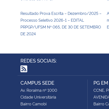
Resultado Prova Escrita – Dezembro/2025 –
A
Processo Seletivo 2026-1 – EDITAL
m
PRPGP/UFSM Nº 065, DE 30 DE SETEMBRO
E
DE 2024
REDES SOCIAIS:
RSS
CAMPUS SEDE
PG EM
Av. Roraima nº 1000
CCNE, P
Cidade Universitária
AVENIDA
Bairro Camobi
Bairro 