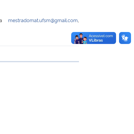
ra
mestradomat.ufsm@gmail.com
,
 transferência