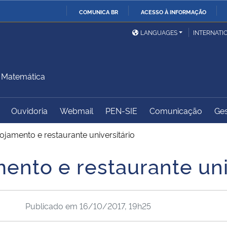
COMUNICA BR
ACESSO À INFORMAÇÃO
Ministério da Defesa
Ministério das Relações
Mini
IR
LANGUAGES
INTERNATI
Exteriores
PARA
O
Ministério da Cidadania
Ministério da Saúde
Mini
CONTEÚDO
 Matemática
Ouvidoria
Webmail
PEN-SIE
Comunicação
Ges
Ministério do
Controladoria-Geral da
Mini
Desenvolvimento Regional
União
Famí
ojamento e restaurante universitário
Hum
ento e restaurante uni
Advocacia-Geral da União
Banco Central do Brasil
Plan
Publicado em
16/10/2017, 19h25