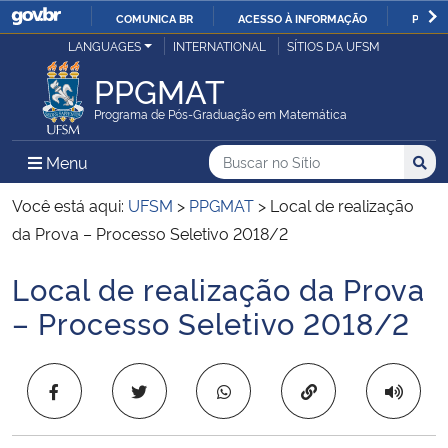
COMUNICA BR
ACESSO À INFORMAÇÃO
PARTI
Casa Civil
LANGUAGES
INTERNATIONAL
SÍTIOS DA UFSM
IR
PARA
PPGMAT
Ministério da Justiça e Segurança Pública
O
Programa de Pós-Graduação em Matemática
CONTEÚDO
Ministério da Defesa
Buscar no no Sítio
Busca
Busca:
Menu Principal do Sítio
Menu
Busc
Ministério das Relações Exteriores
Você está aqui:
UFSM
>
PPGMAT
>
Local de realização
da Prova – Processo Seletivo 2018/2
Ministério da Economia
Local de realização da Prova
Início do conteúdo
Ministério da Infraestrutura
– Processo Seletivo 2018/2
Ministério da Agricultura, Pecuária e Abastecimento
Copiar para área 
Ministério da Educação