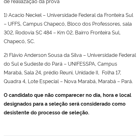
de realiazação da prova
1) Acacio Neckel – Universidade Federal da Fronteira Sul
Secretaria-Geral
– UFFS, Campus Chapecó, Bloco dos Professores, sala
Secretaria de Governo
302, Rodovia SC 484 – Km 02, Bairro Fronteira Sul,
Chapecó, SC.
Gabinete de Segurança Institucional
2) Flávio Anderson Sousa da Silva – Universidade Federal
do Sul e Sudeste do Pará – UNIFESSPA, Campus
Advocacia-Geral da União
Marabá, Sala 24, prédio Reuni, Unidade II, Folha 17,
Quadra 4, Lote Especial – Nova Marabá, Marabá – Pará.
Banco Central do Brasil
O candidato que não comparecer no dia, hora e local
Planalto
designados para a seleção será considerado como
desistente do processo de seleção.