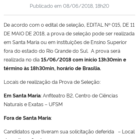
Publicado em
08/06/2018, 18h20
Ministério da Cidadania
Ministério da Saúde
De acordo com o edital de seleção, EDITAL Nº 015, DE 11
DE MAIO DE 2018, a prova de seleçâo pode ser realizada
Ministério de Minas e Energia
em Santa Maria ou em instituições de Ensino Superior
fora do estado do Rio Grande do Sul. A prova será
Ministério da Ciência, Tecnologia, Inovações e Comunicações
realizada no dia
15/06/2018 com início 13h30min e
término às 18h30min, horário de Brasília.
Ministério do Meio Ambiente
Locais de realização da Prova de Seleção:
Ministério do Turismo
Em Santa Maria
: Anfiteatro B2, Centro de Ciências
Naturais e Exatas – UFSM
Ministério do Desenvolvimento Regional
Fora de Santa Maria
:
Controladoria-Geral da União
Candidatos que tiveram sua solicitação deferida – Local
Ministério da Mulher, da Família e dos Direitos Humanos