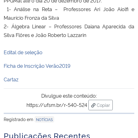
PPGMat até o dia 20 de dezembro de 2017.
1- Análise na Reta – Professores Ari João Aiolfi e
Maurício Fronza da Silva
2- Álgebra Linear – Professores Daiana Aparecida da
Silva Flôres e João Roberto Lazzarin
Edital de seleção
Ficha de Inscrição Verão2019
Cartaz
Divulgue este conteúdo:
https://ufsm.br/r-540-524
Copiar
para área de trans
Registrado em
NOTÍCIAS
Publicações Recentes