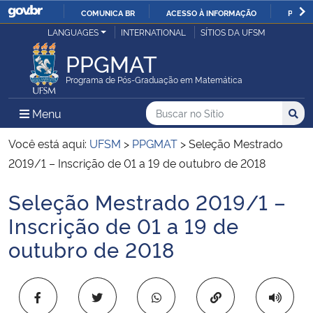
COMUNICA BR
ACESSO À INFORMAÇÃO
PARTI
Casa Civil
LANGUAGES
INTERNATIONAL
SÍTIOS DA UFSM
IR
PARA
PPGMAT
Ministério da Justiça e Segurança Pública
O
Programa de Pós-Graduação em Matemática
CONTEÚDO
Ministério da Defesa
Buscar no no Sítio
Busca
Busca:
Menu Principal do Sítio
Menu
Busc
Ministério das Relações Exteriores
Você está aqui:
UFSM
>
PPGMAT
>
Seleção Mestrado
2019/1 – Inscrição de 01 a 19 de outubro de 2018
Ministério da Economia
Seleção Mestrado 2019/1 –
Início do conteúdo
Ministério da Infraestrutura
Inscrição de 01 a 19 de
outubro de 2018
Ministério da Agricultura, Pecuária e Abastecimento
Ministério da Educação
Copiar para área 