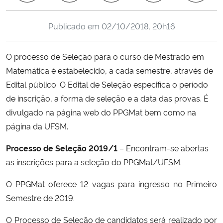
Ministério da Cidadania
Publicado em
02/10/2018, 20h16
Ministério da Saúde
O processo de Seleção para o curso de Mestrado em
Ministério de Minas e Energia
Matemática é estabelecido, a cada semestre, através de
Edital público. O Edital de Seleção especifica o período
Ministério da Ciência, Tecnologia, Inovações e Comunicações
de inscrição, a forma de seleção e a data das provas. É
divulgado na página web do PPGMat bem como na
Ministério do Meio Ambiente
página da UFSM.
Ministério do Turismo
Processo de Seleção 2019/1
– Encontram-se abertas
as inscrições para a seleção do PPGMat/UFSM.
Ministério do Desenvolvimento Regional
O PPGMat oferece 12 vagas para ingresso no Primeiro
Controladoria-Geral da União
Semestre de 2019.
O Processo de Seleção de candidatos será realizado por
Ministério da Mulher, da Família e dos Direitos Humanos