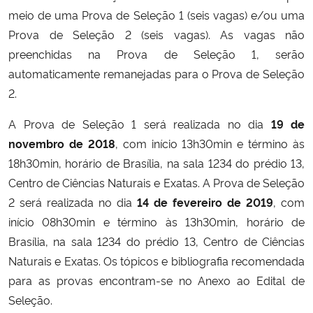
meio de uma Prova de Seleção 1 (seis vagas) e/ou uma
Secretaria-Geral
Prova de Seleção 2 (seis vagas).
As vagas não
preenchidas na Prova de Seleção 1, serão
Secretaria de Governo
automaticamente remanejadas para o Prova de Seleção
2.
Gabinete de Segurança Institucional
A Prova de Seleção 1 será realizada no dia
19 de
novembro de 2018
, com início 13h30min e término às
Advocacia-Geral da União
18h30min, horário de Brasília, na sala 1234 do prédio 13,
Banco Central do Brasil
Centro de Ciências Naturais e Exatas. A Prova de Seleção
2 será realizada no dia
14 de fevereiro de 2019
, com
Planalto
início 08h30min e término às 13h30min, horário de
Brasília, na sala 1234 do prédio 13, Centro de Ciências
Naturais e Exatas. Os tópicos e bibliografia recomendada
para as provas encontram-se no Anexo ao Edital de
Seleção.