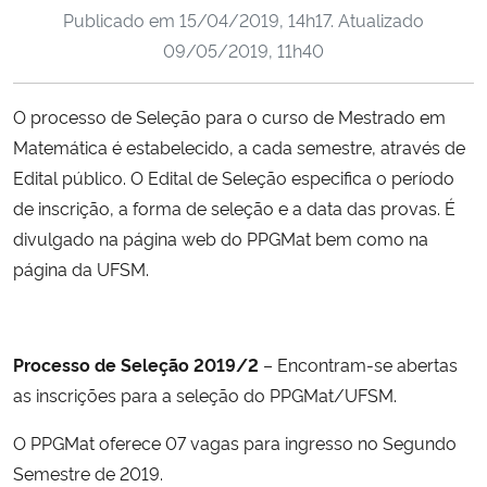
Publicado em
15/04/2019, 14h17
. Atualizado
Ministério da Cidadania
09/05/2019, 11h40
Ministério da Saúde
O processo de Seleção para o curso de Mestrado em
Ministério de Minas e Energia
Matemática é estabelecido, a cada semestre, através de
Edital público. O Edital de Seleção especifica o período
Ministério da Ciência, Tecnologia, Inovações e Comunicações
de inscrição, a forma de seleção e a data das provas. É
divulgado na página web do PPGMat bem como na
Ministério do Meio Ambiente
página da UFSM.
Ministério do Turismo
Processo de Seleção 2019/2
– Encontram-se abertas
Ministério do Desenvolvimento Regional
as inscrições para a seleção do PPGMat/UFSM.
Controladoria-Geral da União
O PPGMat oferece 07 vagas para ingresso no Segundo
Semestre de 2019.
Ministério da Mulher, da Família e dos Direitos Humanos