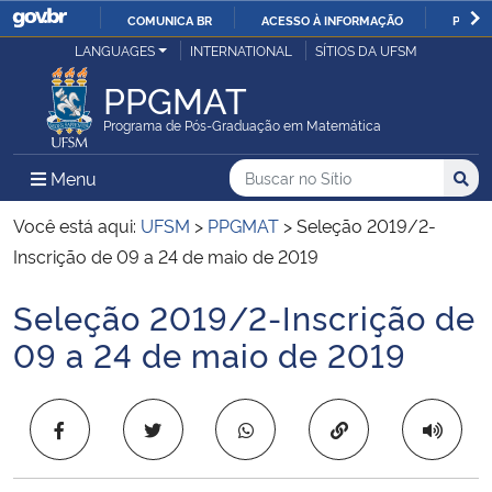
COMUNICA BR
ACESSO À INFORMAÇÃO
PARTI
Casa Civil
LANGUAGES
INTERNATIONAL
SÍTIOS DA UFSM
IR
PARA
PPGMAT
Ministério da Justiça e Segurança Pública
O
Programa de Pós-Graduação em Matemática
CONTEÚDO
Ministério da Defesa
Buscar no no Sítio
Busca
Busca:
Menu Principal do Sítio
Menu
Busc
Ministério das Relações Exteriores
Você está aqui:
UFSM
>
PPGMAT
>
Seleção 2019/2-
Inscrição de 09 a 24 de maio de 2019
Ministério da Economia
Seleção 2019/2-Inscrição de
Início do conteúdo
Ministério da Infraestrutura
09 a 24 de maio de 2019
Ministério da Agricultura, Pecuária e Abastecimento
Copiar para área 
Ministério da Educação