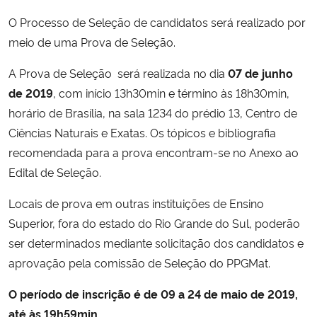
O Processo de Seleção de candidatos será realizado por
Secretaria-Geral
meio de uma Prova de Seleção.
Secretaria de Governo
A Prova de Seleção será realizada no dia
07 de junho
de 2019
, com início 13h30min e término às 18h30min,
Gabinete de Segurança Institucional
horário de Brasília, na sala 1234 do prédio 13, Centro de
Ciências Naturais e Exatas. Os tópicos e bibliografia
Advocacia-Geral da União
recomendada para a prova encontram-se no Anexo ao
Edital de Seleção.
Banco Central do Brasil
Locais de prova em outras instituições de Ensino
Planalto
Superior, fora do estado do Rio Grande do Sul, poderão
ser determinados mediante solicitação dos candidatos e
aprovação pela comissão de Seleção do PPGMat.
O período de inscrição é de 09 a 24 de maio de 2019,
até às 19h59min.