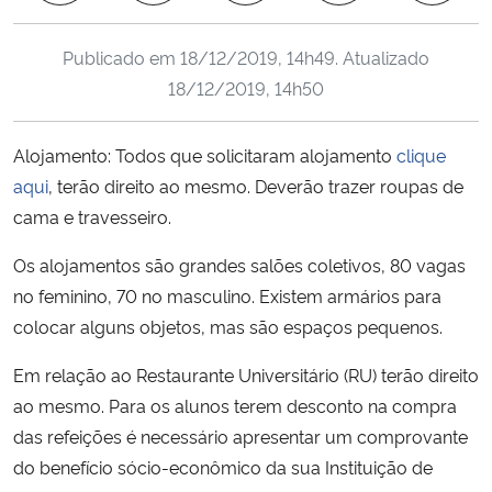
Ministério da Cidadania
Publicado em
18/12/2019, 14h49
. Atualizado
Ministério da Saúde
18/12/2019, 14h50
Ministério de Minas e Energia
Alojamento: Todos que solicitaram alojamento
clique
aqui
, terão direito ao mesmo. Deverão trazer roupas de
Ministério da Ciência, Tecnologia, Inovações e Comunicações
cama e travesseiro.
Ministério do Meio Ambiente
Os alojamentos são grandes salões coletivos, 80 vagas
no feminino, 70 no masculino. Existem armários para
Ministério do Turismo
colocar alguns objetos, mas são espaços pequenos.
Ministério do Desenvolvimento Regional
Em relação ao Restaurante Universitário (RU) terão direito
ao mesmo. Para os alunos terem desconto na compra
Controladoria-Geral da União
das refeições é necessário apresentar um comprovante
do benefício sócio-econômico da sua Instituição de
Ministério da Mulher, da Família e dos Direitos Humanos