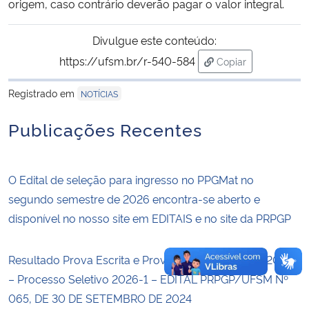
origem, caso contrário deverão pagar o valor integral.
Secretaria-Geral
Divulgue este conteúdo:
https://ufsm.br/r-540-584
Copiar
Secretaria de Governo
para área de trans
Registrado em
NOTÍCIAS
Gabinete de Segurança Institucional
Publicações Recentes
Advocacia-Geral da União
O Edital de seleção para ingresso no PPGMat no
Banco Central do Brasil
segundo semestre de 2026 encontra-se aberto e
Planalto
disponível no nosso site em EDITAIS e no site da PRPGP
Resultado Prova Escrita e Prova Oral– Dezembro/2025
– Processo Seletivo 2026-1 – EDITAL PRPGP/UFSM Nº
065, DE 30 DE SETEMBRO DE 2024