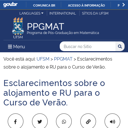
COMUNICA BR
ACESSO À INFORMAÇÃO
PARTI
Casa Civil
LANGUAGES
INTERNATIONAL
SÍTIOS DA UFSM
IR
PARA
PPGMAT
Ministério da Justiça e Segurança Pública
O
Programa de Pós-Graduação em Matemática
CONTEÚDO
Ministério da Defesa
Buscar no no Sítio
Busca
Busca:
Menu Principal do Sítio
Menu
Busc
Ministério das Relações Exteriores
Você está aqui:
UFSM
>
PPGMAT
>
Esclarecimentos
sobre o alojamento e RU para o Curso de Verão.
Ministério da Economia
Esclarecimentos sobre o
Início do conteúdo
Ministério da Infraestrutura
alojamento e RU para o
Curso de Verão.
Ministério da Agricultura, Pecuária e Abastecimento
Ministério da Educação
Copiar para área 