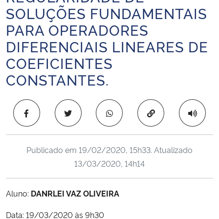
SOLUÇÕES FUNDAMENTAIS
Ministério da Cidadania
PARA OPERADORES
Ministério da Saúde
DIFERENCIAIS LINEARES DE
COEFICIENTES
Ministério de Minas e Energia
CONSTANTES.
Ministério da Ciência, Tecnologia, Inovações e Comunicações
Copiar para área 
Ministério do Meio Ambiente
Ministério do Turismo
Publicado em
19/02/2020, 15h33
. Atualizado
13/03/2020, 14h14
Ministério do Desenvolvimento Regional
Controladoria-Geral da União
Aluno:
DANRLEI VAZ OLIVEIRA
Data: 19/03/2020 às 9h30
Ministério da Mulher, da Família e dos Direitos Humanos