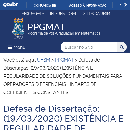
COMUNICA BR
ACESSO À INFORMAÇÃO
PARTI
Casa Civil
LANGUAGES
INTERNATIONAL
SÍTIOS DA UFSM
IR
PARA
PPGMAT
Ministério da Justiça e Segurança Pública
O
Programa de Pós-Graduação em Matemática
CONTEÚDO
Ministério da Defesa
Buscar no no Sítio
Busca
Busca:
Menu Principal do Sítio
Menu
Busc
Ministério das Relações Exteriores
Você está aqui:
UFSM
>
PPGMAT
>
Defesa de
Dissertação: (19/03/2020) EXISTÊNCIA E
Ministério da Economia
REGULARIDADE DE SOLUÇÕES FUNDAMENTAIS PARA
OPERADORES DIFERENCIAIS LINEARES DE
Ministério da Infraestrutura
COEFICIENTES CONSTANTES.
Ministério da Agricultura, Pecuária e Abastecimento
Defesa de Dissertação:
Início do conteúdo
(19/03/2020) EXISTÊNCIA E
Ministério da Educação
REGULARIDADE DE