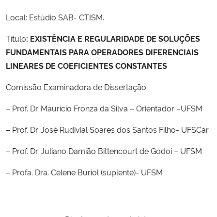
Local: Estúdio SAB- CTISM.
Secretaria-Geral
Título
: EXISTÊNCIA E REGULARIDADE DE SOLUÇÕES
Secretaria de Governo
FUNDAMENTAIS PARA OPERADORES DIFERENCIAIS
LINEARES DE COEFICIENTES CONSTANTES
Gabinete de Segurança Institucional
Comissão Examinadora de Dissertação:
Advocacia-Geral da União
– Prof. Dr. Maurício Fronza da Silva – Orientador –UFSM
Banco Central do Brasil
– Prof. Dr. José Rudivial Soares dos Santos Filho- UFSCar
– Prof. Dr. Juliano Damião Bittencourt de Godoi – UFSM
Planalto
– Profa. Dra. Celene Buriol (suplente)- UFSM