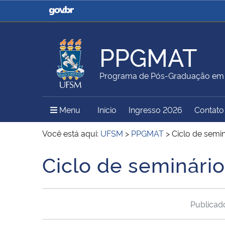
Casa Civil
Ministério da Justiça e
Segurança Pública
PPGMAT
Ministério da Agricultura,
Ministério da Educação
Programa de Pós-Graduação em
Pecuária e Abastecimento
Menu Principal do Sítio
Menu
Início
Ingresso 2026
Contato
Ministério do Meio Ambiente
Ministério do Turismo
Você está aqui:
UFSM
>
PPGMAT
>
Ciclo de semin
Ciclo de seminário
Início do conteúdo
Secretaria de Governo
Gabinete de Segurança
Institucional
Publica