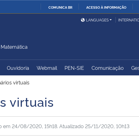
COMUNICA BR
ACESSO À INFORMAÇÃO
Ministério da Defesa
Ministério das Relações
Mini
IR
LANGUAGES
INTERNATI
Exteriores
PARA
O
Ministério da Cidadania
Ministério da Saúde
Mini
CONTEÚDO
 Matemática
Ouvidoria
Webmail
PEN-SIE
Comunicação
Ges
Ministério do
Controladoria-Geral da
Mini
Desenvolvimento Regional
União
Famí
ários virtuais
Hum
s virtuais
Advocacia-Geral da União
Banco Central do Brasil
Plan
do em
24/08/2020, 15h18
. Atualizado
25/11/2020, 10h13