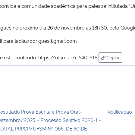
nvida a comunidade acadêmica para palestra intitulada “
odrigues no próximo dia 26 de novembro às 18h 30, pelo Googl
ail para ladiazrodrigues@gmail.com
e este conteúdo:
https://ufsm.br/r-540-618
Copiar
para área de
esultado Prova Escrita e Prova Oral–
Retificação
ezembro/2025 – Processo Seletivo 2026-1 –
DITAL PRPGP/UFSM Nº 065, DE 30 DE