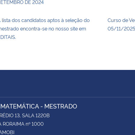
SETEMBRO DE 2024
 lista dos candidatos aptos à seleção do
Curso de Ve
estrado encontra-se no nosso site em
05/11/2025
DITAIS.
 MATEMÁTICA - MESTRADO
RÉDIO 13, SALA 1220B
 RORAIMA nº 1000
CAMOBI