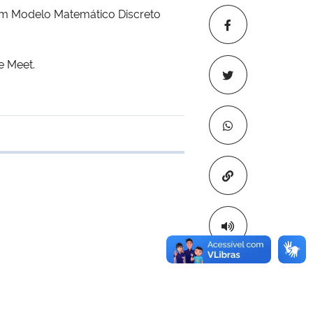
Um Modelo Matemático Discreto
e Meet.
 transferência
Copiar para áre