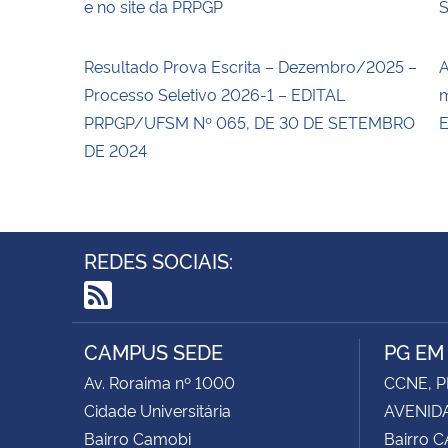
e no site da PRPGP
Resultado Prova Escrita – Dezembro/2025 –
A
Processo Seletivo 2026-1 – EDITAL
m
PRPGP/UFSM Nº 065, DE 30 DE SETEMBRO
E
DE 2024
REDES SOCIAIS:
RSS
CAMPUS SEDE
PG EM
Av. Roraima nº 1000
CCNE, P
Cidade Universitária
AVENIDA
Bairro Camobi
Bairro 