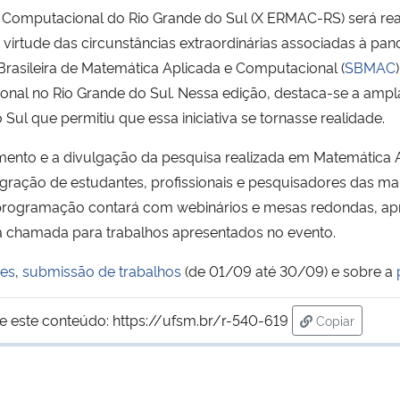
 Computacional do Rio Grande do Sul (X ERMAC-RS) será rea
 virtude das circunstâncias extraordinárias associadas à p
 Brasileira de Matemática Aplicada e Computacional (
SBMAC
al no Rio Grande do Sul. Nessa edição, destaca-se a ampla 
Sul que permitiu que essa iniciativa se tornasse realidade.
mento e a divulgação da pesquisa realizada em Matemática 
ação de estudantes, profissionais e pesquisadores das mais 
 programação contará com webinários e mesas redondas, apr
 chamada para trabalhos apresentados no evento.
ões
,
submissão de trabalhos
(de 01/09 até 30/09) e sobre a
e este conteúdo:
https://ufsm.br/r-540-619
Copiar
para área de