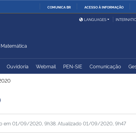
COMUNICA BR
ACESSO À INFORMAÇÃO
Ministério da Defesa
Ministério das Relações
Mini
IR
LANGUAGES
INTERNATI
Exteriores
PARA
O
Ministério da Cidadania
Ministério da Saúde
Mini
CONTEÚDO
 Matemática
Ouvidoria
Webmail
PEN-SIE
Comunicação
Ges
Ministério do
Controladoria-Geral da
Mini
Desenvolvimento Regional
União
Famí
2020
Hum
0
Advocacia-Geral da União
Banco Central do Brasil
Plan
do em
01/09/2020, 9h38
. Atualizado
01/09/2020, 9h47