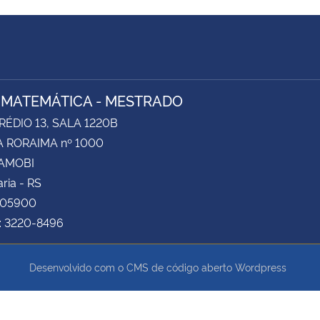
 MATEMÁTICA - MESTRADO
RÉDIO 13, SALA 1220B
 RORAIMA nº 1000
CAMOBI
ria - RS
105900
e: 3220-8496
Desenvolvido com o CMS de código aberto
Wordpress