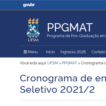
Casa Civil
Ministério da Justiça e
Segurança Pública
PPGMAT
Ministério da Agricultura,
Ministério da Educação
Programa de Pós-Graduação em
Pecuária e Abastecimento
Menu Principal do Sítio
Menu
Início
Ingresso 2026
Contato
Ministério do Meio Ambiente
Ministério do Turismo
Você está aqui:
UFSM
>
PPGMAT
>
Cronograma de
Cronograma de ent
Início do conteúdo
Secretaria de Governo
Gabinete de Segurança
Seletivo 2021/2
Institucional