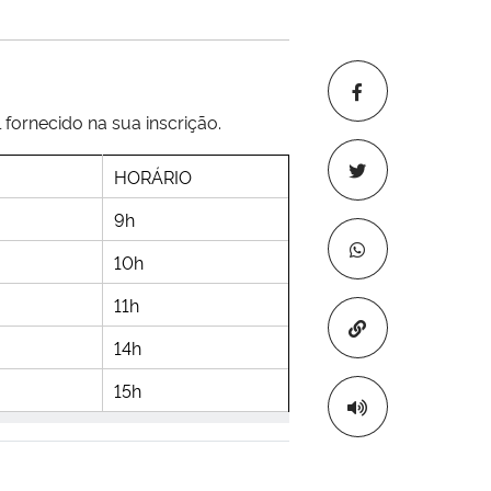
 fornecido na sua inscrição.
HORÁRIO
9h
10h
11h
Copiar para áre
14h
15h