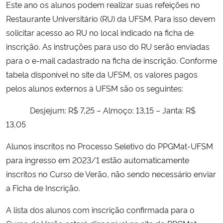
Este ano os alunos podem realizar suas refeições no
Restaurante Universitário (RU) da UFSM. Para isso devem
Secretaria-Geral
solicitar acesso ao RU no local indicado na ficha de
inscrição. As instruções para uso do RU serão enviadas
Secretaria de Governo
para o e-mail cadastrado na ficha de inscrição. Conforme
tabela disponível no site da UFSM, os valores pagos
Gabinete de Segurança Institucional
pelos alunos externos à UFSM são os seguintes:
Advocacia-Geral da União
Desjejum: R$ 7,25 – Almoço: 13,15 – Janta: R$
13,05
Banco Central do Brasil
Alunos inscritos no Processo Seletivo do PPGMat-UFSM
Planalto
para ingresso em 2023/1 estão automaticamente
inscritos no Curso de Verão, não sendo necessário enviar
a Ficha de Inscrição.
A lista dos alunos com inscrição confirmada para o