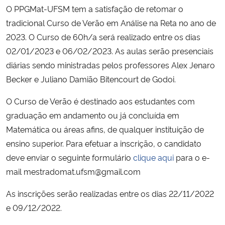
O PPGMat-UFSM tem a satisfação de retomar o
Ministério da Cidadania
tradicional Curso de Verão em Análise na Reta no ano de
Ministério da Saúde
2023. O Curso de 60h/a será realizado entre os dias
02/01/2023 e 06/02/2023. As aulas serão presenciais
Ministério de Minas e Energia
diárias sendo ministradas pelos professores Alex Jenaro
Becker e Juliano Damião Bitencourt de Godoi.
Ministério da Ciência, Tecnologia, Inovações e Comunicações
O Curso de Verão é destinado aos estudantes com
graduação em andamento ou já concluída em
Ministério do Meio Ambiente
Matemática ou áreas afins, de qualquer instituição de
Ministério do Turismo
ensino superior. Para efetuar a inscrição, o candidato
deve enviar o seguinte formulário
clique aqui
para o e-
Ministério do Desenvolvimento Regional
mail mestradomat.ufsm@gmail.com
As inscrições serão realizadas entre os dias 22/11/2022
Controladoria-Geral da União
e 09/12/2022.
Ministério da Mulher, da Família e dos Direitos Humanos