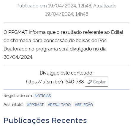
Publicado em
19/04/2024, 12h43
. Atualizado
Ministério da Cidadania
19/04/2024, 14h48
Ministério da Saúde
O PPGMAT informa que o resultado referente ao Edital
Ministério de Minas e Energia
de chamada para concessão de bolsas de Pós-
Doutorado no programa será divulgado no dia
Ministério da Ciência, Tecnologia, Inovações e Comunicações
30/04/2024.
Ministério do Meio Ambiente
Divulgue este conteúdo:
https://ufsm.br/r-540-788
Copiar
Ministério do Turismo
para área de trans
Registrado em
NOTÍCIAS
Ministério do Desenvolvimento Regional
,
,
Assunto(s):
#PPGMAT
#RESULTADO
#SELEÇÃO
Controladoria-Geral da União
Publicações Recentes
Ministério da Mulher, da Família e dos Direitos Humanos