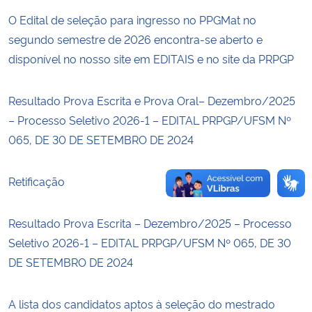
O Edital de seleção para ingresso no PPGMat no
Secretaria-Geral
segundo semestre de 2026 encontra-se aberto e
disponível no nosso site em EDITAIS e no site da PRPGP
Secretaria de Governo
Resultado Prova Escrita e Prova Oral– Dezembro/2025
Gabinete de Segurança Institucional
– Processo Seletivo 2026-1 – EDITAL PRPGP/UFSM Nº
065, DE 30 DE SETEMBRO DE 2024
Advocacia-Geral da União
Retificação
Banco Central do Brasil
Planalto
Resultado Prova Escrita – Dezembro/2025 – Processo
Seletivo 2026-1 – EDITAL PRPGP/UFSM Nº 065, DE 30
DE SETEMBRO DE 2024
A lista dos candidatos aptos à seleção do mestrado