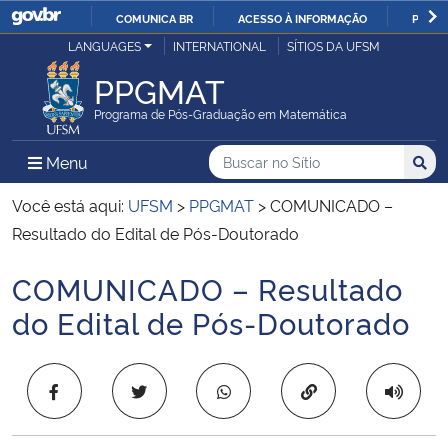
COMUNICA BR
ACESSO À INFORMAÇÃO
PARTI
Casa Civil
LANGUAGES
INTERNATIONAL
SÍTIOS DA UFSM
IR
PARA
PPGMAT
Ministério da Justiça e Segurança Pública
O
Programa de Pós-Graduação em Matemática
CONTEÚDO
Ministério da Defesa
Buscar no no Sítio
Busca
Busca:
Menu Principal do Sítio
Menu
Busc
Ministério das Relações Exteriores
Você está aqui:
UFSM
>
PPGMAT
>
COMUNICADO –
Resultado do Edital de Pós-Doutorado
Ministério da Economia
COMUNICADO – Resultado
Início do conteúdo
Ministério da Infraestrutura
do Edital de Pós-Doutorado
Ministério da Agricultura, Pecuária e Abastecimento
Copiar para área 
Ministério da Educação