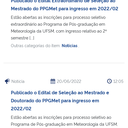
Publicado o Edital Extraordinário de Seleção ao
Ministério da Cidadania
Mestrado do PPGMet para ingresso em 2022/02
Estão abertas as inscrições para processo seletivo
Ministério da Saúde
extraordinário ao Programa de Pós-graduação em
Meteorologia da UFSM, com ingresso relativo ao 2º
Ministério de Minas e Energia
semestre [...]
Outras categorias do item:
Notícias
,
Ministério da Ciência, Tecnologia, Inovações e Comunicações
Ministério do Meio Ambiente
Ministério do Turismo
Notícia
20/06/2022
12:05
Publicado o Edital de Seleção ao Mestrado e
Ministério do Desenvolvimento Regional
Doutorado do PPGMet para ingresso em
2022/02
Controladoria-Geral da União
Estão abertas as inscrições para processo seletivo ao
Programa de Pós-graduação em Meteorologia da UFSM,
Ministério da Mulher, da Família e dos Direitos Humanos