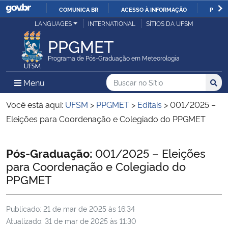
COMUNICA BR
ACESSO À INFORMAÇÃO
PARTI
Casa Civil
LANGUAGES
INTERNATIONAL
SÍTIOS DA UFSM
IR
PARA
PPGMET
Ministério da Justiça e Segurança Pública
O
Programa de Pós-Graduação em Meteorologia
CONTEÚDO
Ministério da Defesa
Buscar no no Sítio
Busca
Busca:
Menu Principal do Sítio
Menu
Busc
Ministério das Relações Exteriores
Você está aqui:
UFSM
>
PPGMET
>
Editais
>
001/2025 –
Eleições para Coordenação e Colegiado do PPGMET
Ministério da Economia
Início do conteúdo
Pós-Graduação:
001/2025 – Eleições
Ministério da Infraestrutura
para Coordenação e Colegiado do
PPGMET
Ministério da Agricultura, Pecuária e Abastecimento
Publicado:
21 de mar de 2025 às 16:34
Ministério da Educação
Atualizado:
31 de mar de 2025 às 11:30