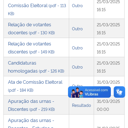
21/03/2025
Comissão Eleitoral
(pdf - 113
Outro
16:15
Secretaria-Geral
KB)
Relação de votantes
21/03/2025
Secretaria de Governo
Outro
docentes
(pdf - 130 KB)
16:15
Relação de votantes
Gabinete de Segurança Institucional
21/03/2025
Outro
discentes
(pdf - 149 KB)
16:15
Advocacia-Geral da União
Candidaturas
21/03/2025
Outro
homologadas
(pdf - 126 KB)
16:15
Banco Central do Brasil
Ata de Comissão Eleitoral
31/03/2025
Outro
Planalto
(pdf - 184 KB)
00:00
Apuração das urnas -
31/03/2025
Resultado
Discentes
(pdf - 219 KB)
00:00
Apuração das urnas -