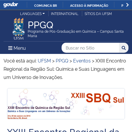
COMUNICA BR
ACESSO À INFORMAÇÃO
PARTI
Casa Civil
LANGUAGES
INTERNATIONAL
SÍTIOS DA UFSM
IR
PPGQ
PARA
Ministério da Justiça e Segurança Pública
O
Programa de Pós-Graduação em Química – Campus Santa
Maria
CONTEÚDO
Ministério da Defesa
Buscar no no Sítio
Busca
Busca:
Menu Principal do Sítio
Menu
Busc
Ministério das Relações Exteriores
Você está aqui:
UFSM
>
PPGQ
>
Eventos
>
XXIII Encontro
Regional da Região Sul: Química e Suas Linguagens em
Ministério da Economia
um Universo de Inovações.
Ministério da Infraestrutura
Início do conteúdo
Início do conteúdo
Ministério da Agricultura, Pecuária e Abastecimento
Ministério da Educação
XXIII Encontro Regional da