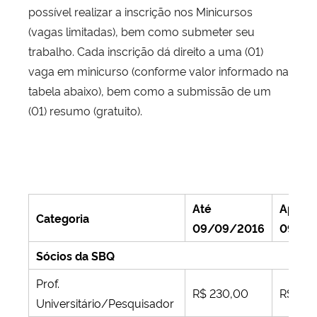
possível realizar a inscrição nos Minicursos
(vagas limitadas), bem como submeter seu
trabalho. Cada inscrição dá direito a uma (01)
vaga em minicurso (conforme valor informado na
tabela abaixo), bem como a submissão de um
(01) resumo (gratuito).
Até
Após
Categoria
09/09/2016
09/09
Sócios da SBQ
Prof.
R$ 230,00
R$ 450
Universitário/Pesquisador