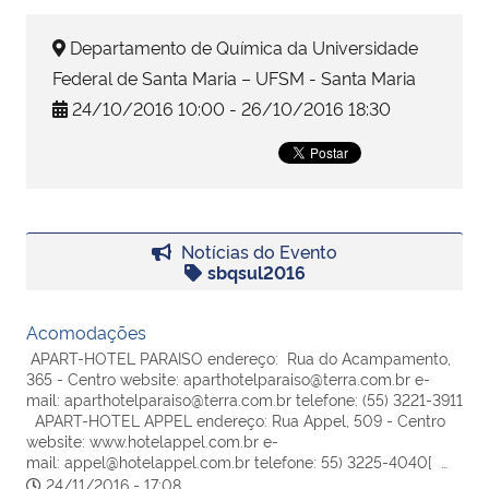
Departamento de Química da Universidade
Secretaria-Geral
Federal de Santa Maria – UFSM - Santa Maria
24/10/2016 10:00 - 26/10/2016 18:30
Secretaria de Governo
Gabinete de Segurança Institucional
Advocacia-Geral da União
Notícias do Evento
sbqsul2016
Banco Central do Brasil
Acomodações
Planalto
APART-HOTEL PARAISO endereço: Rua do Acampamento,
365 - Centro website: aparthotelparaiso@terra.com.br e-
mail: aparthotelparaiso@terra.com.br telefone: (55) 3221-3911
APART-HOTEL APPEL endereço: Rua Appel, 509 - Centro
website: www.hotelappel.com.br e-
mail: appel@hotelappel.com.br telefone: 55) 3225-4040[ …
24/11/2016 - 17:08