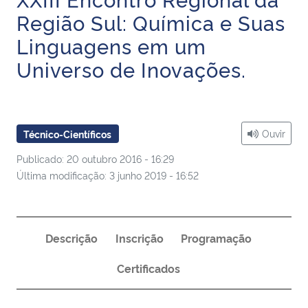
Ministério da Cidadania
Região Sul: Química e Suas
Linguagens em um
Ministério da Saúde
Universo de Inovações.
Ministério de Minas e Energia
Ministério da Ciência, Tecnologia, Inovações e Comunicações
Ouvir
Técnico-Científicos
Ministério do Meio Ambiente
Publicado: 20 outubro 2016 - 16:29
Última modificação: 3 junho 2019 - 16:52
Ministério do Turismo
Ministério do Desenvolvimento Regional
Descrição
Inscrição
Programação
Controladoria-Geral da União
Certificados
Ministério da Mulher, da Família e dos Direitos Humanos