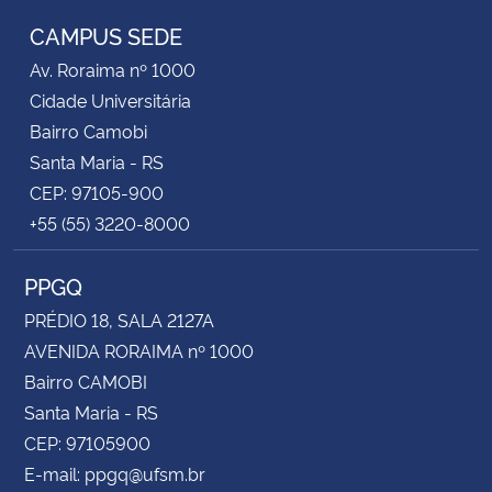
CAMPUS SEDE
Secretaria-Geral
Av. Roraima nº 1000
Cidade Universitária
Secretaria de Governo
Bairro Camobi
Santa Maria - RS
Gabinete de Segurança Institucional
CEP: 97105-900
+55 (55) 3220-8000
Advocacia-Geral da União
PPGQ
Banco Central do Brasil
PRÉDIO 18, SALA 2127A
Planalto
AVENIDA RORAIMA nº 1000
Bairro CAMOBI
Santa Maria - RS
CEP: 97105900
E-mail: ppgq@ufsm.br