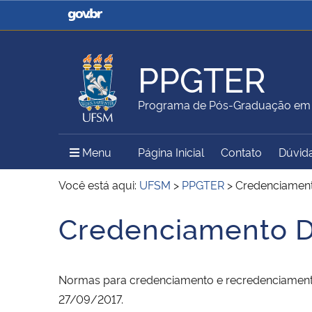
Casa Civil
Ministério da Justiça e
Segurança Pública
PPGTER
Ministério da Agricultura,
Ministério da Educação
Programa de Pós-Graduação em 
Pecuária e Abastecimento
Menu Principal do Sítio
Menu
Página Inicial
Contato
Dúvid
Ministério do Meio Ambiente
Ministério do Turismo
Você está aqui:
UFSM
>
PPGTER
>
Credenciamen
Credenciamento 
Início do conteúdo
Secretaria de Governo
Gabinete de Segurança
Institucional
Normas para credenciamento e recredenciamen
27/09/2017.