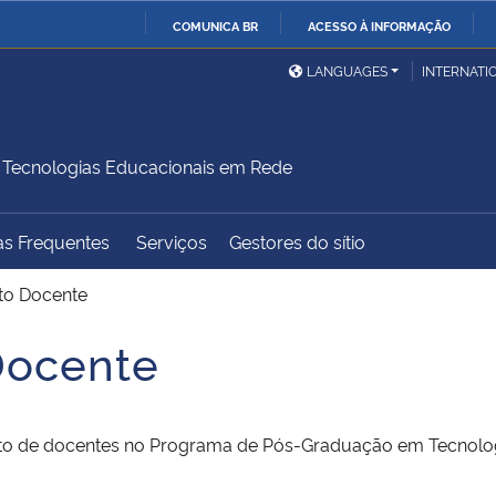
COMUNICA BR
ACESSO À INFORMAÇÃO
Ministério da Defesa
Ministério das Relações
Mini
IR
LANGUAGES
INTERNATI
Exteriores
PARA
O
Ministério da Cidadania
Ministério da Saúde
Mini
CONTEÚDO
Tecnologias Educacionais em Rede
as Frequentes
Serviços
Gestores do sítio
Ministério do
Controladoria-Geral da
Mini
Desenvolvimento Regional
União
Famí
to Docente
Hum
Docente
Advocacia-Geral da União
Banco Central do Brasil
Plan
to de docentes no Programa de Pós-Graduação em Tecnolo