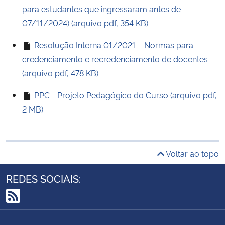
para estudantes que ingressaram antes de
07/11/2024) (arquivo pdf, 354 KB)
Secretaria-Geral
Resolução Interna 01/2021 – Normas para
Secretaria de Governo
credenciamento e recredenciamento de docentes
(arquivo pdf, 478 KB)
Gabinete de Segurança Institucional
PPC - Projeto Pedagógico do Curso (arquivo pdf,
Advocacia-Geral da União
2 MB)
Banco Central do Brasil
Voltar ao topo
Planalto
REDES SOCIAIS:
RSS