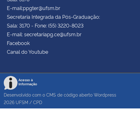
E-mail:ppgter@ufsm.br
Secretaria Integrada da Pós-Graduação:
Sala: 3170 - Fone: (55) 3220-8023
E-mail: secretariapg.ce@ufsm.br
Facebook
Canal do Youtube
Acesso à
Informação
Desenvolvido com o CMS de código aberto
Wordpress
2026
UFSM
/
CPD