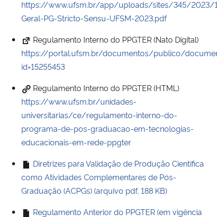
https://www.ufsm.br/app/uploads/sites/345/202
Ministério da Cidadania
Geral-PG-Stricto-Sensu-UFSM-2023.pdf
Ministério da Saúde
Regulamento Interno do PPGTER (Nato Digital)
https://portal.ufsm.br/documentos/publico/documen
Ministério de Minas e Energia
id=15255453
Ministério da Ciência, Tecnologia, Inovações e Comunicações
Regulamento Interno do PPGTER (HTML)
https://www.ufsm.br/unidades-
Ministério do Meio Ambiente
universitarias/ce/regulamento-interno-do-
programa-de-pos-graduacao-em-tecnologias-
Ministério do Turismo
educacionais-em-rede-ppgter
Diretrizes para Validação de Produção Científica
Ministério do Desenvolvimento Regional
como Atividades Complementares de Pós-
Controladoria-Geral da União
Graduação (ACPGs) (arquivo pdf, 188 KB)
Regulamento Anterior do PPGTER (em vigência
Ministério da Mulher, da Família e dos Direitos Humanos