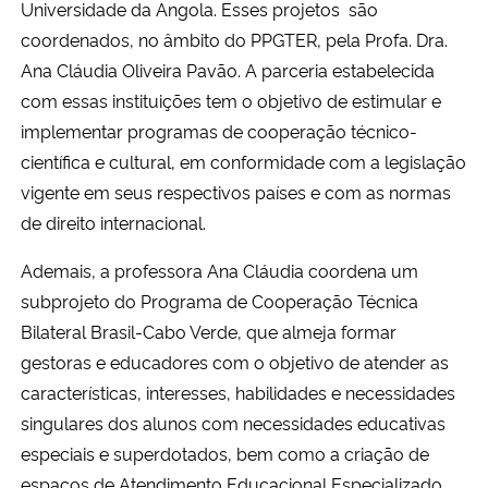
Universidade da Angola. Esses projetos são
Ministério da Cidadania
coordenados, no âmbito do PPGTER, pela Profa. Dra.
Ana Cláudia Oliveira Pavão. A
parceria estabelecida
Ministério da Saúde
com essas instituições tem o objetivo de estimular e
implementar programas de cooperação técnico-
Ministério de Minas e Energia
científica e cultural, em conformidade com a legislação
vigente em seus respectivos países e com as normas
Ministério da Ciência, Tecnologia, Inovações e Comunicações
de direito internacional.
Ministério do Meio Ambiente
Ademais, a professora Ana Cláudia coordena um
subprojeto do Programa de Cooperação Técnica
Ministério do Turismo
Bilateral Brasil-Cabo Verde, que almeja formar
gestoras e educadores com o objetivo de atender as
Ministério do Desenvolvimento Regional
características, interesses, habilidades e necessidades
singulares dos alunos com necessidades educativas
Controladoria-Geral da União
especiais e superdotados, bem como a criação de
Ministério da Mulher, da Família e dos Direitos Humanos
espaços de Atendimento Educacional Especializado