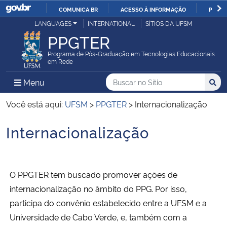
COMUNICA BR
ACESSO À INFORMAÇÃO
PARTI
Casa Civil
LANGUAGES
INTERNATIONAL
SÍTIOS DA UFSM
IR
PPGTER
PARA
Ministério da Justiça e Segurança Pública
O
Programa de Pós-Graduação em Tecnologias Educacionais
em Rede
CONTEÚDO
Ministério da Defesa
Buscar no no Sítio
Busca
Busca:
Menu Principal do Sítio
Menu
Busc
Ministério das Relações Exteriores
Você está aqui:
UFSM
>
PPGTER
>
Internacionalização
Internacionalização
Ministério da Economia
Início do conteúdo
Ministério da Infraestrutura
O PPGTER tem buscado promover ações de
Ministério da Agricultura, Pecuária e Abastecimento
internacionalização no âmbito do PPG. Por isso,
participa do convênio estabelecido entre a UFSM e a
Ministério da Educação
Universidade de Cabo Verde, e, também com a