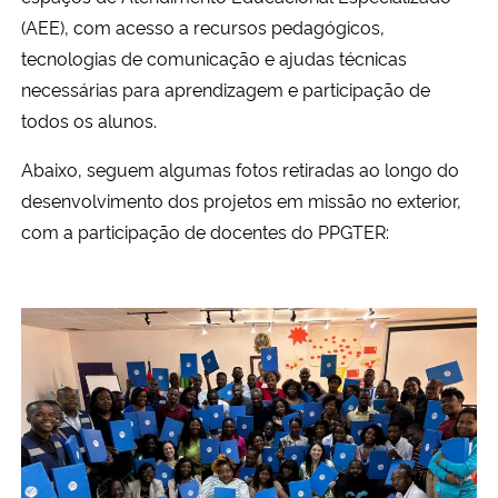
(AEE), com acesso a recursos pedagógicos,
Secretaria-Geral
tecnologias de comunicação e ajudas técnicas
necessárias para aprendizagem e participação de
Secretaria de Governo
todos os alunos.
Abaixo, seguem algumas fotos retiradas ao longo do
Gabinete de Segurança Institucional
desenvolvimento dos projetos em missão no exterior,
Advocacia-Geral da União
com a participação de docentes do PPGTER:
Banco Central do Brasil
Planalto