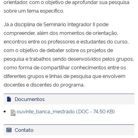
orientador, com o objetivo de aprofundar sua pesquisa
Ministério da Cidadania
sobre um tema específico.
Ministério da Saúde
Já a disciplina de Seminário Integrador II pode
compreender, além dos momentos de orientação,
Ministério de Minas e Energia
encontros entre os professores e estudantes do curso,
com o objetivo de debater sobre os projetos de
Ministério da Ciência, Tecnologia, Inovações e Comunicações
pesquisa e trabalhos sendo desenvolvidos pelos grupos,
como forma de compartilhar conhecimentos entre os
Ministério do Meio Ambiente
diferentes grupos e linhas de pesquisa que envolvem
docentes e discentes do programa.
Ministério do Turismo
Documentos
Ministério do Desenvolvimento Regional
ouvinte_banca_mestrado (.DOC - 74,50 KB)
Controladoria-Geral da União
Contato
Ministério da Mulher, da Família e dos Direitos Humanos