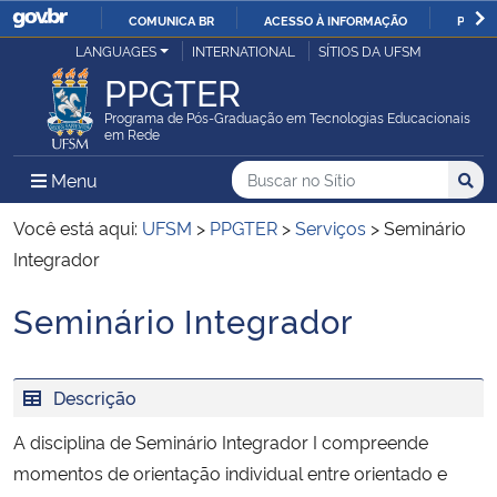
COMUNICA BR
ACESSO À INFORMAÇÃO
PARTI
Casa Civil
LANGUAGES
INTERNATIONAL
SÍTIOS DA UFSM
IR
PPGTER
PARA
Ministério da Justiça e Segurança Pública
O
Programa de Pós-Graduação em Tecnologias Educacionais
em Rede
CONTEÚDO
Ministério da Defesa
Buscar no no Sítio
Busca
Busca:
Menu Principal do Sítio
Menu
Busc
Ministério das Relações Exteriores
Você está aqui:
UFSM
>
PPGTER
>
Serviços
>
Seminário
Integrador
Ministério da Economia
Seminário Integrador
Início do conteúdo
Ministério da Infraestrutura
Descrição
Ministério da Agricultura, Pecuária e Abastecimento
A disciplina de Seminário Integrador I compreende
Ministério da Educação
momentos de orientação individual entre orientado e