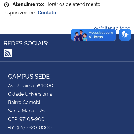
Atendimento:
Horários de atendimento
disponíveis em
Contato
Secretaria-Geral
Voltar ao topo
Secretaria de Governo
REDES SOCIAIS:
Gabinete de Segurança Institucional
RSS
Advocacia-Geral da União
CAMPUS SEDE
Banco Central do Brasil
Av. Roraima nº 1000
Cidade Universitária
Planalto
Bairro Camobi
Santa Maria - RS
CEP: 97105-900
+55 (55) 3220-8000