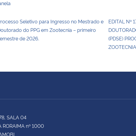
anela
rocesso Seletivo para Ingresso no Mestrado e
EDITAL Nº 
outorado do PPG em Zootecnia – primeiro
DOUTORADO
emestre de 2026.
(PDSE) PR
ZOOTECNIA
78, SALA 04
 RORAIMA nº 1000
CAMOBI