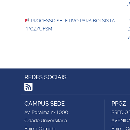
j
PROCESSO SELETIVO PARA BOLSISTA –
P
PPGZ/UFSM
D
s
REDES SOCIAIS:
RSS
CAMPUS SEDE
PPGZ
Av. Roraima nº 1000
PRÉDIO 
Cidade Universitária
AVENIDA
Bairro Camobi
Bairro 