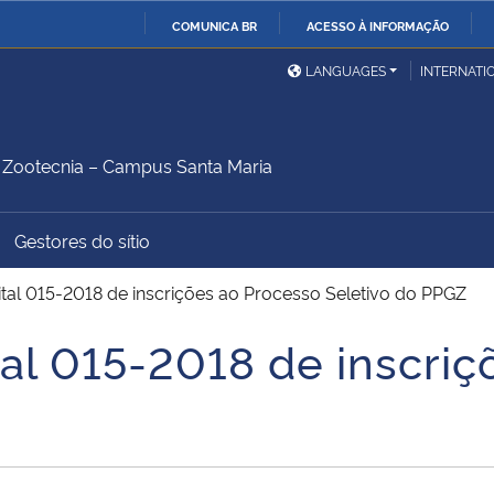
COMUNICA BR
ACESSO À INFORMAÇÃO
Ministério da Defesa
Ministério das Relações
Mini
IR
LANGUAGES
INTERNATI
Exteriores
PARA
O
Ministério da Cidadania
Ministério da Saúde
Mini
CONTEÚDO
Zootecnia – Campus Santa Maria
Gestores do sítio
Ministério do
Controladoria-Geral da
Mini
Desenvolvimento Regional
União
Famí
ital 015-2018 de inscrições ao Processo Seletivo do PPGZ
Hum
tal 015-2018 de inscri
Advocacia-Geral da União
Banco Central do Brasil
Plan