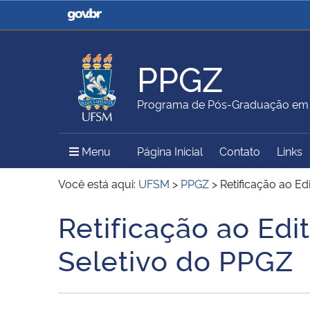
Casa Civil
Ministério da Justiça e
Segurança Pública
PPGZ
Ministério da Agricultura,
Ministério da Educação
Programa de Pós-Graduação em 
Pecuária e Abastecimento
Menu Principal do Sítio
Menu
Página Inicial
Contato
Links
Ministério do Meio Ambiente
Ministério do Turismo
Você está aqui:
UFSM
>
PPGZ
>
Retificação ao Ed
Retificação ao Edi
Início do conteúdo
Secretaria de Governo
Gabinete de Segurança
Seletivo do PPGZ
Institucional