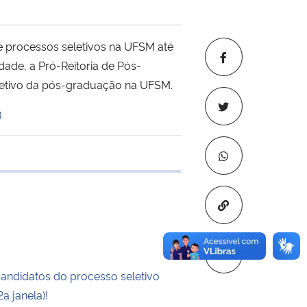
e processos seletivos na UFSM até
ade, a Pró-Reitoria de Pós-
eletivo da pós-graduação na UFSM.
8
 transferência
Copiar para áre
candidatos do processo seletivo
a janela)!