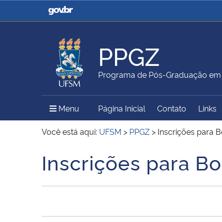
Casa Civil
Ministério da Justiça e
Segurança Pública
PPGZ
Ministério da Agricultura,
Ministério da Educação
Programa de Pós-Graduação em 
Pecuária e Abastecimento
Menu Principal do Sítio
Menu
Página Inicial
Contato
Links
Ministério do Meio Ambiente
Ministério do Turismo
Você está aqui:
UFSM
>
PPGZ
>
Inscrições para
Inscrições para 
Início do conteúdo
Secretaria de Governo
Gabinete de Segurança
Institucional