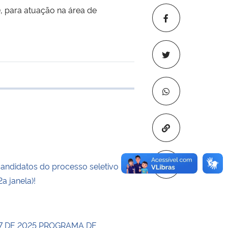
, para atuação na área de
 transferência
Copiar para áre
candidatos do processo seletivo
a janela)!
17 DE 2025 PROGRAMA DE