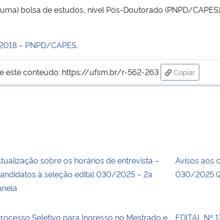
1 (uma) bolsa de estudos, nível Pós-Doutorado (PNPD/CAPES)
1/2018 – PNPD/CAPES
.
e este conteúdo:
https://ufsm.br/r-562-263
Copiar
para área de
tualização sobre os horários de entrevista –
Avisos aos 
andidatos à seleção edital 030/2025 – 2a
030/2025 (2
anela
rocesso Seletivo para Ingresso no Mestrado e
EDITAL Nº 