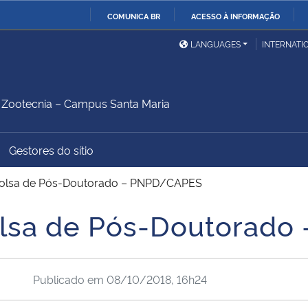
COMUNICA BR
ACESSO À INFORMAÇÃO
Ministério da Defesa
Ministério das Relações
Mini
IR
LANGUAGES
INTERNATI
Exteriores
PARA
O
Ministério da Cidadania
Ministério da Saúde
Mini
CONTEÚDO
Zootecnia – Campus Santa Maria
Gestores do sítio
Ministério do
Controladoria-Geral da
Mini
Desenvolvimento Regional
União
Famí
 Bolsa de Pós-Doutorado – PNPD/CAPES
Hum
Bolsa de Pós-Doutorad
Advocacia-Geral da União
Banco Central do Brasil
Plan
Publicado em
08/10/2018, 16h24