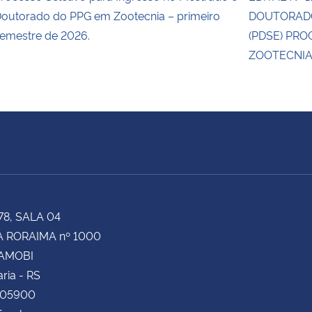
outorado do PPG em Zootecnia – primeiro
DOUTORADO
emestre de 2026.
(PDSE) PR
ZOOTECNIA
78, SALA 04
 RORAIMA nº 1000
CAMOBI
ria - RS
105900