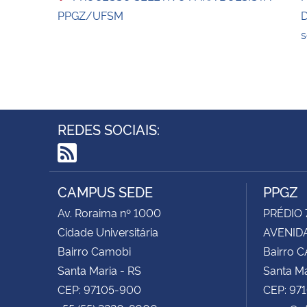
PPGZ/UFSM
D
s
REDES SOCIAIS:
RSS
CAMPUS SEDE
PPGZ
Av. Roraima nº 1000
PRÉDIO 
Cidade Universitária
AVENIDA
Bairro Camobi
Bairro 
Santa Maria - RS
Santa Ma
CEP: 97105-900
CEP: 97