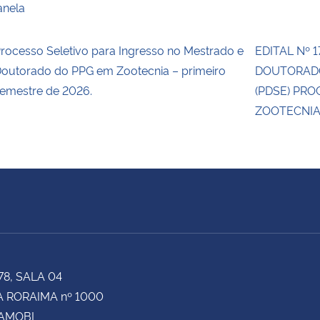
anela
rocesso Seletivo para Ingresso no Mestrado e
EDITAL Nº 
outorado do PPG em Zootecnia – primeiro
DOUTORADO
emestre de 2026.
(PDSE) PR
ZOOTECNIA
78, SALA 04
 RORAIMA nº 1000
CAMOBI