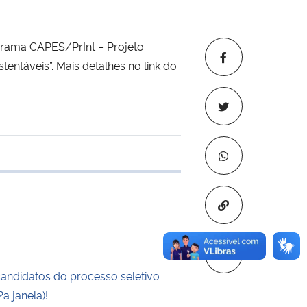
ograma CAPES/PrInt – Projeto
entáveis”. Mais detalhes no link do
 transferência
Copiar para áre
candidatos do processo seletivo
a janela)!