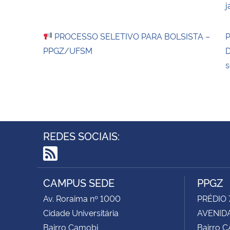
j
PROCESSO SELETIVO PARA BOLSISTA –
P
PPGZ/UFSM
D
s
REDES SOCIAIS:
RSS
CAMPUS SEDE
PPGZ
Av. Roraima nº 1000
PRÉDIO 
Cidade Universitária
AVENIDA
Bairro Camobi
Bairro 