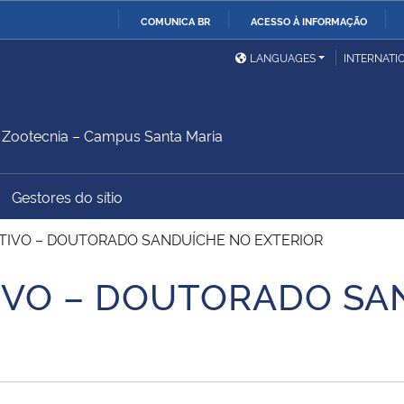
COMUNICA BR
ACESSO À INFORMAÇÃO
Ministério da Defesa
Ministério das Relações
Mini
IR
LANGUAGES
INTERNATI
Exteriores
PARA
O
Ministério da Cidadania
Ministério da Saúde
Mini
CONTEÚDO
Zootecnia – Campus Santa Maria
Gestores do sítio
Ministério do
Controladoria-Geral da
Mini
Desenvolvimento Regional
União
Famí
TIVO – DOUTORADO SANDUÍCHE NO EXTERIOR
Hum
IVO – DOUTORADO SA
Advocacia-Geral da União
Banco Central do Brasil
Plan