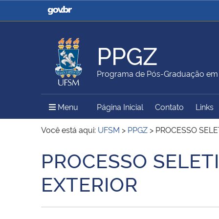
Casa Civil
Ministério da Justiça e
Segurança Pública
PPGZ
Ministério da Agricultura,
Ministério da Educação
Programa de Pós-Graduação em 
Pecuária e Abastecimento
Menu Principal do Sítio
Menu
Página Inicial
Contato
Links
Ministério do Meio Ambiente
Ministério do Turismo
Você está aqui:
UFSM
>
PPGZ
>
PROCESSO SELE
PROCESSO SELET
Início do conteúdo
Secretaria de Governo
Gabinete de Segurança
EXTERIOR
Institucional