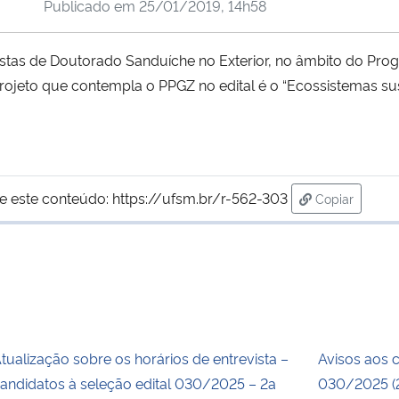
Publicado em
25/01/2019, 14h58
sistas de Doutorado Sanduíche no Exterior, no âmbito do Pr
projeto que contempla o PPGZ no edital é o “Ecossistemas sust
e este conteúdo:
https://ufsm.br/r-562-303
Copiar
para área de
tualização sobre os horários de entrevista –
Avisos aos 
andidatos à seleção edital 030/2025 – 2a
030/2025 (2