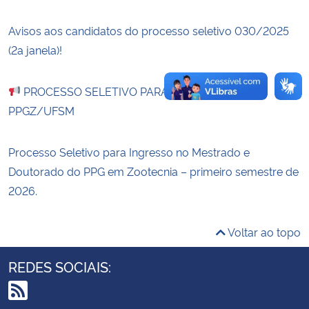
Avisos aos candidatos do processo seletivo 030/2025
Secretaria-Geral
(2a janela)!
Secretaria de Governo
PROCESSO SELETIVO PARA BOLSISTA –
Gabinete de Segurança Institucional
PPGZ/UFSM
Advocacia-Geral da União
Processo Seletivo para Ingresso no Mestrado e
Doutorado do PPG em Zootecnia – primeiro semestre de
Banco Central do Brasil
2026.
Planalto
Voltar ao topo
REDES SOCIAIS: