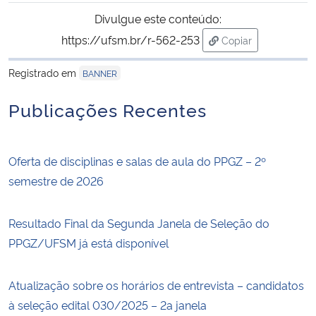
Ministério da Cidadania
Divulgue este conteúdo:
https://ufsm.br/r-562-253
Copiar
Ministério da Saúde
para área de trans
Registrado em
BANNER
Ministério de Minas e Energia
Publicações Recentes
Ministério da Ciência, Tecnologia, Inovações e Comunicações
Oferta de disciplinas e salas de aula do PPGZ – 2º
Ministério do Meio Ambiente
semestre de 2026
Ministério do Turismo
Resultado Final da Segunda Janela de Seleção do
Ministério do Desenvolvimento Regional
PPGZ/UFSM já está disponível
Controladoria-Geral da União
Atualização sobre os horários de entrevista – candidatos
à seleção edital 030/2025 – 2a janela
Ministério da Mulher, da Família e dos Direitos Humanos