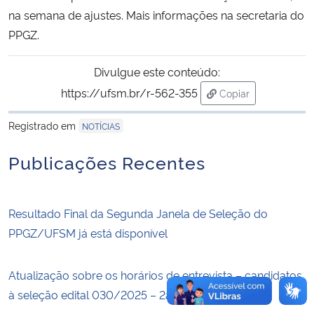
na semana de ajustes. Mais informações na secretaria do
Secretaria-Geral
PPGZ.
Secretaria de Governo
Divulgue este conteúdo:
https://ufsm.br/r-562-355
Copiar
Gabinete de Segurança Institucional
para área de trans
Registrado em
NOTÍCIAS
Advocacia-Geral da União
Publicações Recentes
Banco Central do Brasil
Resultado Final da Segunda Janela de Seleção do
Planalto
PPGZ/UFSM já está disponível
Atualização sobre os horários de entrevista – candidatos
à seleção edital 030/2025 – 2a janela