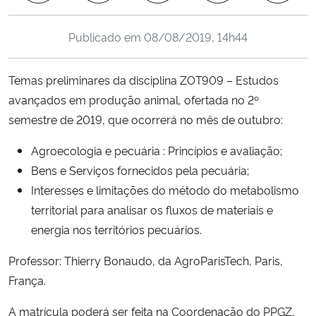
Ministério da Cidadania
Publicado em
08/08/2019, 14h44
Ministério da Saúde
Temas preliminares da disciplina ZOT909 – Estudos
Ministério de Minas e Energia
avançados em produção animal, ofertada no 2º
semestre de 2019, que ocorrerá no mês de outubro:
Ministério da Ciência, Tecnologia, Inovações e Comunicações
Agroecologia e pecuária : Princípios e avaliação;
Ministério do Meio Ambiente
Bens e Serviços fornecidos pela pecuária;
Interesses e limitações do método do metabolismo
Ministério do Turismo
territorial para analisar os fluxos de materiais e
energia nos territórios pecuários.
Ministério do Desenvolvimento Regional
Professor: Thierry Bonaudo, da AgroParisTech, Paris,
Controladoria-Geral da União
França.
A matrícula poderá ser feita na Coordenação do PPGZ,
Ministério da Mulher, da Família e dos Direitos Humanos