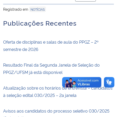
para área de trans
Registrado em
NOTÍCIAS
Secretaria-Geral
Publicações Recentes
Secretaria de Governo
Gabinete de Segurança Institucional
Oferta de disciplinas e salas de aula do PPGZ – 2º
semestre de 2026
Advocacia-Geral da União
Resultado Final da Segunda Janela de Seleção do
Banco Central do Brasil
PPGZ/UFSM já está disponível
Planalto
Atualização sobre os horários de entrevista – candidatos
à seleção edital 030/2025 – 2a janela
Avisos aos candidatos do processo seletivo 030/2025