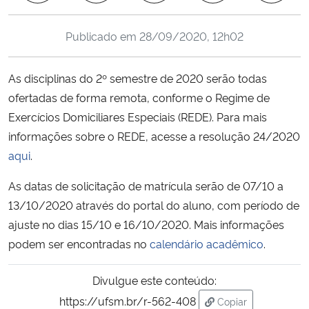
Ministério da Cidadania
Publicado em
28/09/2020, 12h02
Ministério da Saúde
As disciplinas do 2º semestre de 2020 serão todas
Ministério de Minas e Energia
ofertadas de forma remota, conforme o Regime de
Exercícios Domiciliares Especiais (REDE). Para mais
Ministério da Ciência, Tecnologia, Inovações e Comunicações
informações sobre o REDE, acesse a resolução 24/2020
aqui
.
Ministério do Meio Ambiente
As datas de solicitação de matrícula serão de 07/10 a
Ministério do Turismo
13/10/2020 através do portal do aluno, com período de
ajuste no dias 15/10 e 16/10/2020. Mais informações
Ministério do Desenvolvimento Regional
podem ser encontradas no
calendário acadêmico
.
Controladoria-Geral da União
Divulgue este conteúdo:
https://ufsm.br/r-562-408
Copiar
Ministério da Mulher, da Família e dos Direitos Humanos