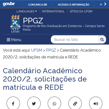
COMUNICA BR
ACESSO À INFORMAÇÃO
PARTI
Casa Civil
LANGUAGES
INTERNATIONAL
SÍTIOS DA UFSM
IR
PPGZ
PARA
Ministério da Justiça e Segurança Pública
O
Programa de Pós-Graduação em Zootecnia – Campus Santa
Maria
CONTEÚDO
Ministério da Defesa
Buscar no no Sítio
Busca
Busca:
Menu Principal do Sítio
Menu
Busc
Ministério das Relações Exteriores
Você está aqui:
UFSM
>
PPGZ
>
Calendário Acadêmico
2020/2, solicitações de matrícula e REDE
Ministério da Economia
Calendário Acadêmico
Início do conteúdo
Ministério da Infraestrutura
2020/2, solicitações de
matrícula e REDE
Ministério da Agricultura, Pecuária e Abastecimento
Ministério da Educação
Copiar para área 