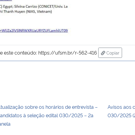
e este conteúdo:
https://ufsm.br/r-562-416
Copiar
para área de
tualização sobre os horários de entrevista –
Avisos aos 
andidatos à seleção edital 030/2025 – 2a
030/2025 (2
anela