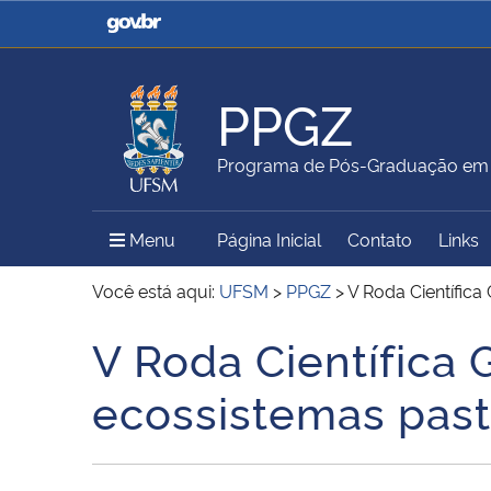
Casa Civil
Ministério da Justiça e
Segurança Pública
PPGZ
Ministério da Agricultura,
Ministério da Educação
Programa de Pós-Graduação em 
Pecuária e Abastecimento
Menu Principal do Sítio
Menu
Página Inicial
Contato
Links
Ministério do Meio Ambiente
Ministério do Turismo
Você está aqui:
UFSM
>
PPGZ
>
V Roda Científica
V Roda Científica 
Início do conteúdo
Secretaria de Governo
Gabinete de Segurança
ecossistemas past
Institucional