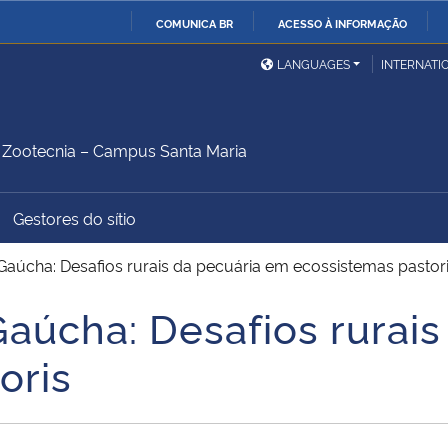
COMUNICA BR
ACESSO À INFORMAÇÃO
Ministério da Defesa
Ministério das Relações
Mini
IR
LANGUAGES
INTERNATI
Exteriores
PARA
O
Ministério da Cidadania
Ministério da Saúde
Mini
CONTEÚDO
Zootecnia – Campus Santa Maria
Gestores do sítio
Ministério do
Controladoria-Geral da
Mini
Desenvolvimento Regional
União
Famí
 Gaúcha: Desafios rurais da pecuária em ecossistemas pastor
Hum
Gaúcha: Desafios rurai
Advocacia-Geral da União
Banco Central do Brasil
Plan
oris