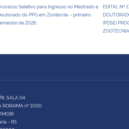
rocesso Seletivo para Ingresso no Mestrado e
EDITAL Nº 
outorado do PPG em Zootecnia – primeiro
DOUTORADO
emestre de 2026.
(PDSE) PR
ZOOTECNIA
78, SALA 04
 RORAIMA nº 1000
CAMOBI
ria - RS