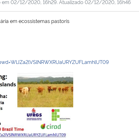
o em
02/12/2020, 16h29
. Atualizado
02/12/2020, 16h46
uária em ecossistemas pastoris
52?pwd=WlJZa2lVSlNRWXRUaURYZUFLamhlUT09