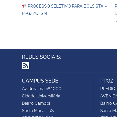
PROCESSO SELETIVO PARA BOLSISTA –
P
PPGZ/UFSM
D
s
REDES SOCIAIS:
RSS
CAMPUS SEDE
PPGZ
Av. Roraima nº 1000
PRÉDIO 
Cidade Universitária
AVENIDA
Bairro Camobi
Bairro 
Santa Maria - RS
Santa Ma