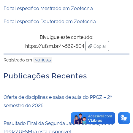
Edital específico Mestrado em Zootecnia
Secretaria-Geral
Edital específico Doutorado em Zootecnia
Secretaria de Governo
Divulgue este conteúdo:
https://ufsm.br/r-562-604
Gabinete de Segurança Institucional
Copiar
para área de trans
Registrado em
NOTÍCIAS
Advocacia-Geral da União
Publicações Recentes
Banco Central do Brasil
Planalto
Oferta de disciplinas e salas de aula do PPGZ – 2º
semestre de 2026
Resultado Final da Segunda Janela de Seleção do
PPGZ/UFSM já está disponível