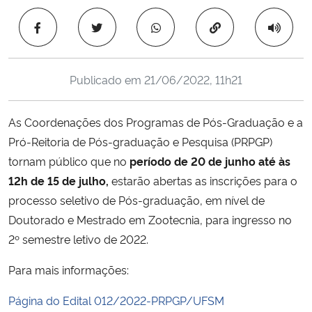
Ministério da Cidadania
Copiar para área 
Ministério da Saúde
Publicado em
21/06/2022, 11h21
Ministério de Minas e Energia
As Coordenações dos Programas de Pós-Graduação e a
Ministério da Ciência, Tecnologia, Inovações e Comunicações
Pró-Reitoria de Pós-graduação e Pesquisa (PRPGP)
tornam público que no
período de 20 de junho até às
Ministério do Meio Ambiente
12h de 15 de julho,
estarão abertas as inscrições para o
Ministério do Turismo
processo seletivo de Pós-graduação, em nível de
Doutorado e Mestrado em Zootecnia, para ingresso no
Ministério do Desenvolvimento Regional
2º semestre letivo de 2022.
Para mais informações:
Controladoria-Geral da União
Página do Edital 012/2022-PRPGP/UFSM
Ministério da Mulher, da Família e dos Direitos Humanos