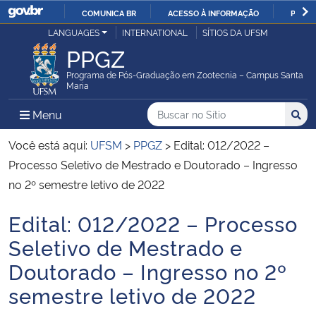
COMUNICA BR
ACESSO À INFORMAÇÃO
PARTI
Casa Civil
LANGUAGES
INTERNATIONAL
SÍTIOS DA UFSM
IR
PPGZ
PARA
Ministério da Justiça e Segurança Pública
O
Programa de Pós-Graduação em Zootecnia – Campus Santa
Maria
CONTEÚDO
Ministério da Defesa
Buscar no no Sítio
Busca
Busca:
Menu Principal do Sítio
Menu
Busc
Ministério das Relações Exteriores
Você está aqui:
UFSM
>
PPGZ
>
Edital: 012/2022 –
Processo Seletivo de Mestrado e Doutorado – Ingresso
Ministério da Economia
no 2º semestre letivo de 2022
Edital: 012/2022 – Processo
Ministério da Infraestrutura
Início do conteúdo
Seletivo de Mestrado e
Ministério da Agricultura, Pecuária e Abastecimento
Doutorado – Ingresso no 2º
semestre letivo de 2022
Ministério da Educação