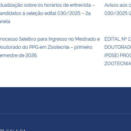
tualização sobre os horários de entrevista –
Avisos aos 
andidatos à seleção edital 030/2025 – 2a
030/2025 (2
anela
rocesso Seletivo para Ingresso no Mestrado e
EDITAL Nº 
outorado do PPG em Zootecnia – primeiro
DOUTORADO
emestre de 2026.
(PDSE) PR
ZOOTECNIA
78, SALA 04