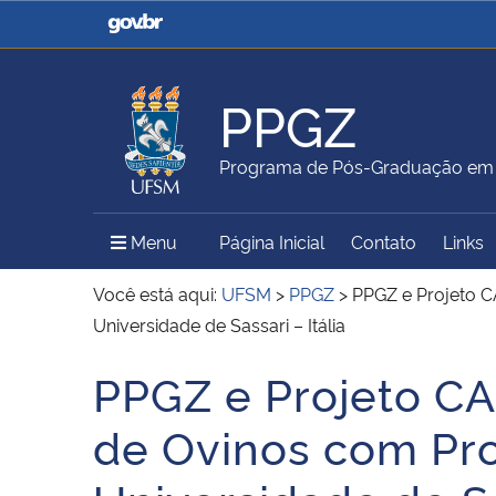
Casa Civil
Ministério da Justiça e
Segurança Pública
PPGZ
Ministério da Agricultura,
Ministério da Educação
Programa de Pós-Graduação em 
Pecuária e Abastecimento
Menu Principal do Sítio
Menu
Página Inicial
Contato
Links
Ministério do Meio Ambiente
Ministério do Turismo
Você está aqui:
UFSM
>
PPGZ
>
PPGZ e Projeto C
Universidade de Sassari – Itália
PPGZ e Projeto C
Secretaria de Governo
Gabinete de Segurança
Início do conteúdo
Institucional
de Ovinos com Pro