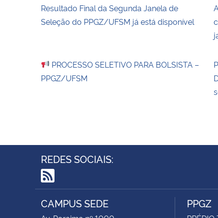
Resultado Final da Segunda Janela de
A
Seleção do PPGZ/UFSM já está disponível
c
j
PROCESSO SELETIVO PARA BOLSISTA –
P
PPGZ/UFSM
D
s
REDES SOCIAIS:
RSS
CAMPUS SEDE
PPGZ
Av. Roraima nº 1000
PRÉDIO 