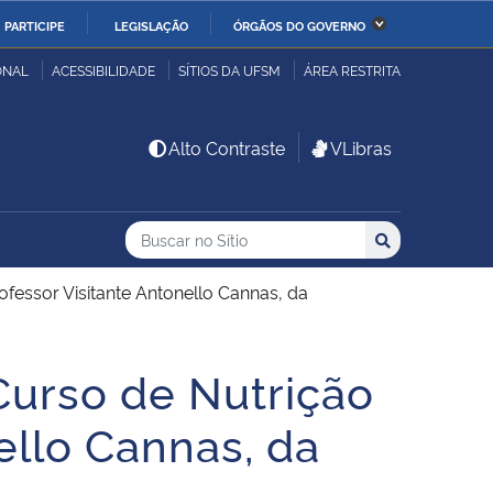
PARTICIPE
LEGISLAÇÃO
ÓRGÃOS DO GOVERNO
stério da Economia
Ministério da Infraestrutura
ONAL
ACESSIBILIDADE
SÍTIOS DA UFSM
ÁREA RESTRITA
stério de Minas e Energia
Ministério da Ciência,
Alto Contraste
VLibras
Tecnologia, Inovações e
Comunicações
Buscar no no Sítio
Busca
Busca:
Buscar
stério da Mulher, da
Secretaria-Geral
lia e dos Direitos
essor Visitante Antonello Cannas, da
anos
urso de Nutrição
alto
ello Cannas, da