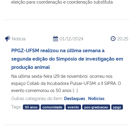
eleição para coordenação e coordenação substituta.
Secretaria-Geral
Secretaria de Governo
Notícia
01/12/2024
20:25
Gabinete de Segurança Institucional
PPGZ-UFSM realizou na última semana a
segunda edição do Simpósio de investigação em
Advocacia-Geral da União
produção animal
Na última sexta-feira (29 de novembro), ocorreu nos
Banco Central do Brasil
espaço Collab da Incubadora Pulsar-UFSM, o II SIPRA. O
evento comemorou os 50 anos [...]
Planalto
Outras categorias do item:
Destaques
,
Notícias
,
Tags:
50 anos
comunidade
evento
pos-graduacao
ppgz