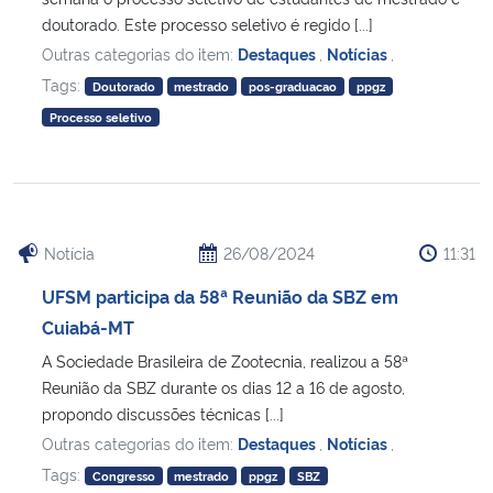
doutorado. Este processo seletivo é regido [...]
Outras categorias do item:
Destaques
,
Notícias
,
Tags:
Doutorado
mestrado
pos-graduacao
ppgz
Processo seletivo
Notícia
26/08/2024
11:31
UFSM participa da 58ª Reunião da SBZ em
Cuiabá-MT
A Sociedade Brasileira de Zootecnia, realizou a 58ª
Reunião da SBZ durante os dias 12 a 16 de agosto,
propondo discussões técnicas [...]
Outras categorias do item:
Destaques
,
Notícias
,
Tags:
Congresso
mestrado
ppgz
SBZ