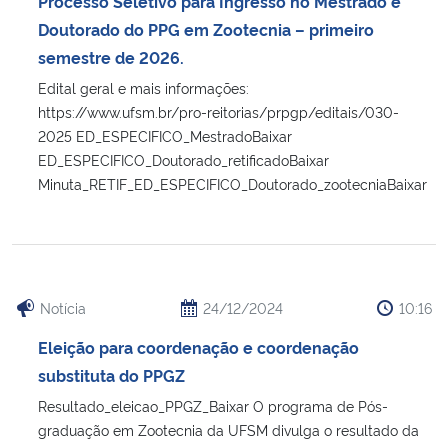
Processo Seletivo para Ingresso no Mestrado e
Ministério da Cidadania
Doutorado do PPG em Zootecnia – primeiro
semestre de 2026.
Ministério da Saúde
Edital geral e mais informações:
https://www.ufsm.br/pro-reitorias/prpgp/editais/030-
Ministério de Minas e Energia
2025 ED_ESPECIFICO_MestradoBaixar
ED_ESPECIFICO_Doutorado_retificadoBaixar
Ministério da Ciência, Tecnologia, Inovações e Comunicações
Minuta_RETIF_ED_ESPECIFICO_Doutorado_zootecniaBaixar
Ministério do Meio Ambiente
Ministério do Turismo
Notícia
24/12/2024
10:16
Ministério do Desenvolvimento Regional
Eleição para coordenação e coordenação
substituta do PPGZ
Controladoria-Geral da União
Resultado_eleicao_PPGZ_Baixar O programa de Pós-
graduação em Zootecnia da UFSM divulga o resultado da
Ministério da Mulher, da Família e dos Direitos Humanos