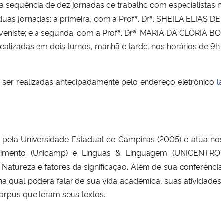
sequência de dez jornadas de trabalho com especialistas nas
duas jornadas: a primeira, com a Profª. Drª. SHEILA ELIAS D
veniste; e a segunda, com a Profª. Drª. MARIA DA GLÓRIA BORD
ealizadas em dois turnos, manhã e tarde, nos horários de 9h
 ser realizadas antecipadamente pelo endereço eletrônico
l
ica pela Universidade Estadual de Campinas (2005) e atua n
cimento (Unicamp) e Linguas & Linguagem (UNICENTRO-
e Natureza e fatores da significação. Além de sua conferênci
 qual poderá falar de sua vida acadêmica, suas atividades d
orpus que leram seus textos.