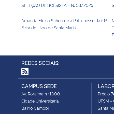
SELEÇÃO DE BOLSISTA – N. 03/2025
S
Amanda Eloina Scherer é a Patronesse da 51ª
Feira do Livro de Santa Maria
REDES SOCIAIS:
RSS
CAMPUS SEDE
LABOR
Av. Roraima nº 1000
Prédio 74
Cidade Universitária
UFSM - 
Bairro Camobi
Santa Ma