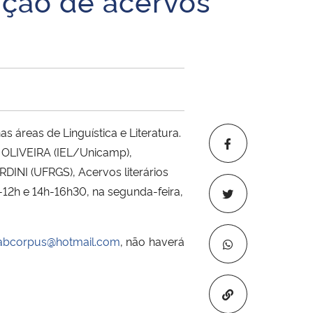
uição de acervos
 áreas de Linguística e Literatura.
E OLIVEIRA (IEL/Unicamp),
INI (UFRGS), Acervos literários 
-12h e 14h-16h30, na segunda-feira,
abcorpus@hotmail.com
, não haverá
Copiar para áre