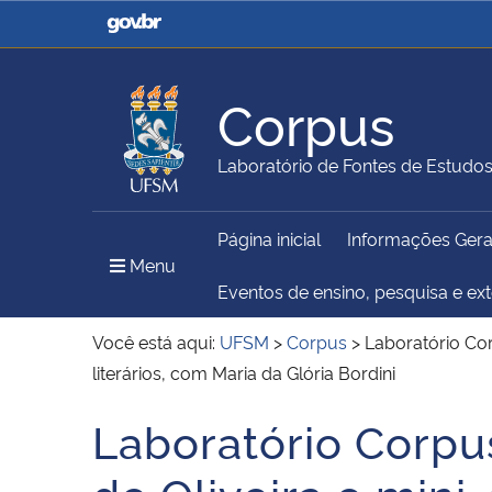
Casa Civil
Ministério da Justiça e
Segurança Pública
Corpus
Ministério da Agricultura,
Ministério da Educação
Laboratório de Fontes de Estudo
Pecuária e Abastecimento
Página inicial
Informações Gera
Ministério do Meio Ambiente
Ministério do Turismo
Menu Principal do Sítio
Menu
Eventos de ensino, pesquisa e ex
Você está aqui:
UFSM
>
Corpus
>
Laboratório Cor
literários, com Maria da Glória Bordini
Secretaria de Governo
Gabinete de Segurança
Institucional
Laboratório Corpu
Início do conteúdo