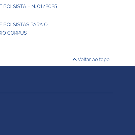
 BOLSISTA – N. 01/2025
E BOLSISTAS PARA O
IO CORPUS
Voltar ao topo