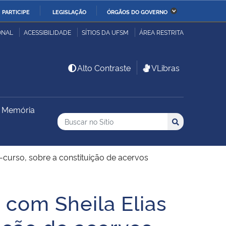
PARTICIPE
LEGISLAÇÃO
ÓRGÃOS DO GOVERNO
stério da Economia
Ministério da Infraestrutura
ONAL
ACESSIBILIDADE
SÍTIOS DA UFSM
ÁREA RESTRITA
stério de Minas e Energia
Ministério da Ciência,
Alto Contraste
VLibras
Tecnologia, Inovações e
Comunicações
e Memória
Buscar no no Sítio
stério da Mulher, da
Secretaria-Geral
Busca
Busca:
Buscar
lia e dos Direitos
anos
-curso, sobre a constituição de acervos
alto
com Sheila Elias