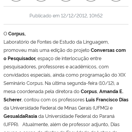
Ministério da Cidadania
Publicado em
12/12/2012, 10h52
Ministério da Saúde
O
Corpus,
Ministério de Minas e Energia
Laboratório de Fontes de Estudo da Linguagem,
promoveu mais uma edição do projeto
Conversas com
Ministério da Ciência, Tecnologia, Inovações e Comunicações
o Pesquisador,
espaço de interlocução entre
pesquisadores, professores e acadêmicos, com
Ministério do Meio Ambiente
convidados especiais, ainda como programação do XIX
Seminário Corpus. Na última segunda-feira (10/12), a
Ministério do Turismo
mesa coordenada pela diretora do
Corpus
,
Amanda E.
Scherer
, contou com os professores
Luis Francisco Dias
Ministério do Desenvolvimento Regional
da Universidade Federal de Minas Gerais (UFMG) e
Controladoria-Geral da União
GesualdaRasia
da Universidade Federal do Paraná
(UFPR). Atualmente, além de professor adjunto, Dias
Ministério da Mulher, da Família e dos Direitos Humanos