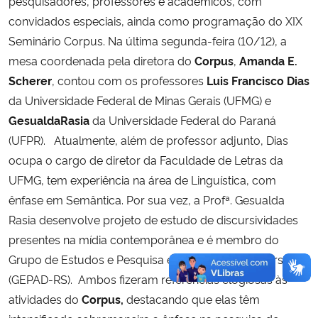
pesquisadores, professores e acadêmicos, com
convidados especiais, ainda como programação do XIX
Seminário Corpus. Na última segunda-feira (10/12), a
mesa coordenada pela diretora do
Corpus
,
Amanda E.
Scherer
, contou com os professores
Luis Francisco Dias
da Universidade Federal de Minas Gerais (UFMG) e
GesualdaRasia
da Universidade Federal do Paraná
(UFPR). Atualmente, além de professor adjunto, Dias
ocupa o cargo de diretor da Faculdade de Letras da
UFMG, tem experiência na área de Linguística, com
ênfase em Semântica.
Por sua vez, a Profª. Gesualda
Rasia desenvolve projeto de estudo de discursividades
presentes na mídia contemporânea e é membro do
Grupo de Estudos e Pesquisa em Análise do Discurso
(GEPAD-RS). Ambos fizeram referências elogiosas às
atividades do
Corpus,
destacando que elas têm