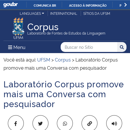
COMUNICA BR
ACESSO À INFORMAÇÃO
PARTI
Casa Civil
LANGUAGES
INTERNATIONAL
SÍTIOS DA UFSM
IR
PARA
Corpus
Ministério da Justiça e Segurança Pública
O
Laboratório de Fontes de Estudos da Linguagem
CONTEÚDO
Ministério da Defesa
Buscar no no Sítio
Busca
Busca:
Menu Principal do Sítio
Menu
Busc
Ministério das Relações Exteriores
Você está aqui:
UFSM
>
Corpus
>
Laboratório Corpus
promove mais uma Conversa com pesquisador
Ministério da Economia
Laboratório Corpus promove
Início do conteúdo
Ministério da Infraestrutura
mais uma Conversa com
pesquisador
Ministério da Agricultura, Pecuária e Abastecimento
Ministério da Educação
Copiar para área 