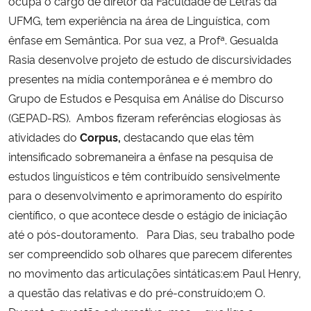
ocupa o cargo de diretor da Faculdade de Letras da
UFMG, tem experiência na área de Linguística, com
Secretaria-Geral
ênfase em Semântica.
Por sua vez, a Profª. Gesualda
Rasia desenvolve projeto de estudo de discursividades
Secretaria de Governo
presentes na mídia contemporânea e é membro do
Grupo de Estudos e Pesquisa em Análise do Discurso
Gabinete de Segurança Institucional
(GEPAD-RS). Ambos fizeram referências elogiosas às
atividades do
Corpus,
destacando que elas têm
Advocacia-Geral da União
intensificado sobremaneira a ênfase na pesquisa de
estudos linguísticos e têm contribuído sensivelmente
Banco Central do Brasil
para o desenvolvimento e aprimoramento do espírito
científico, o que acontece desde o estágio de iniciação
Planalto
até o pós-doutoramento. Para Dias, seu trabalho pode
ser compreendido sob olhares que parecem diferentes
no movimento das articulações sintáticas:em Paul Henry,
a questão das relativas e do pré-construído;em O.