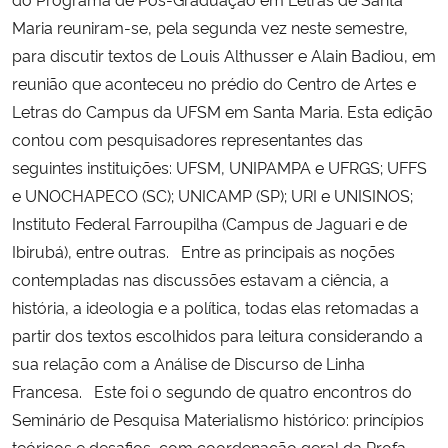
Maria reuniram-se, pela segunda vez neste semestre,
Secretaria-Geral
para discutir textos de Louis Althusser e Alain Badiou, em
reunião que aconteceu no prédio do Centro de Artes e
Secretaria de Governo
Letras do Campus da UFSM em Santa Maria. Esta edição
contou com pesquisadores representantes das
Gabinete de Segurança Institucional
seguintes instituições: UFSM, UNIPAMPA e UFRGS; UFFS
e UNOCHAPECO (SC); UNICAMP (SP); URI e UNISINOS;
Advocacia-Geral da União
Instituto Federal Farroupilha (Campus de Jaguari e de
Ibirubá), entre outras. Entre as principais as noções
Banco Central do Brasil
contempladas nas discussões estavam a ciência, a
história, a ideologia e a política, todas elas retomadas a
Planalto
partir dos textos escolhidos para leitura considerando a
sua relação com a Análise de Discurso de Linha
Francesa. Este foi o segundo de quatro encontros do
Seminário de Pesquisa Materialismo histórico: princípios
teóricos e desafios, com coordenação geral da Profa.