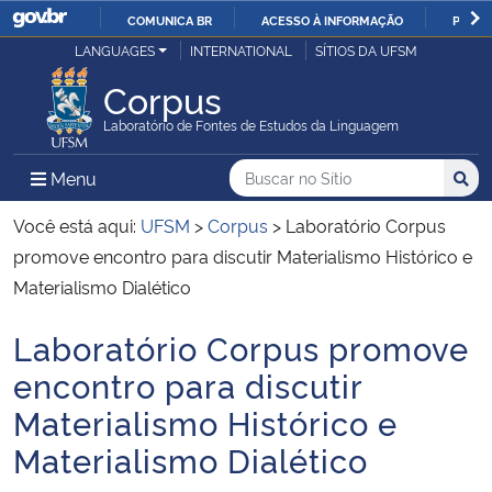
COMUNICA BR
ACESSO À INFORMAÇÃO
PARTI
Casa Civil
LANGUAGES
INTERNATIONAL
SÍTIOS DA UFSM
IR
PARA
Corpus
Ministério da Justiça e Segurança Pública
O
Laboratório de Fontes de Estudos da Linguagem
CONTEÚDO
Ministério da Defesa
Buscar no no Sítio
Busca
Busca:
Menu Principal do Sítio
Menu
Busc
Ministério das Relações Exteriores
Você está aqui:
UFSM
>
Corpus
>
Laboratório Corpus
promove encontro para discutir Materialismo Histórico e
Ministério da Economia
Materialismo Dialético
Laboratório Corpus promove
Ministério da Infraestrutura
Início do conteúdo
encontro para discutir
Ministério da Agricultura, Pecuária e Abastecimento
Materialismo Histórico e
Materialismo Dialético
Ministério da Educação