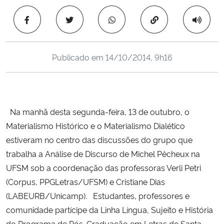
Ministério da Cidadania
Copiar para área 
Ministério da Saúde
Publicado em
14/10/2014, 9h16
Ministério de Minas e Energia
Ministério da Ciência, Tecnologia, Inovações e Comunicações
Na manhã desta segunda-feira, 13 de outubro, o
Ministério do Meio Ambiente
Materialismo Histórico e o Materialismo Dialético
estiveram no centro das discussões do grupo que
Ministério do Turismo
trabalha a Análise de Discurso de Michel Pêcheux na
UFSM sob a coordenação das professoras Verli Petri
Ministério do Desenvolvimento Regional
(Corpus, PPGLetras/UFSM) e Cristiane Dias
Controladoria-Geral da União
(LABEURB/Unicamp). Estudantes, professores e
comunidade partícipe da Linha Língua, Sujeito e História
Ministério da Mulher, da Família e dos Direitos Humanos
do Programa de Pós-Graduação em Letras de Santa