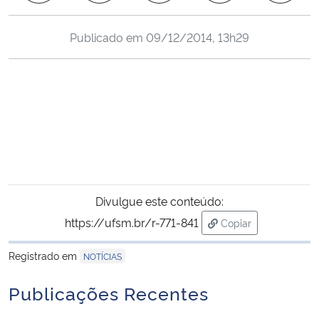
Ministério da Cidadania
Publicado em
09/12/2014, 13h29
Ministério da Saúde
Ministério de Minas e Energia
Ministério da Ciência, Tecnologia, Inovações e Comunicações
Ministério do Meio Ambiente
Divulgue este conteúdo:
Ministério do Turismo
https://ufsm.br/r-771-841
Copiar
para área de trans
Ministério do Desenvolvimento Regional
Registrado em
NOTÍCIAS
Controladoria-Geral da União
Publicações Recentes
Ministério da Mulher, da Família e dos Direitos Humanos