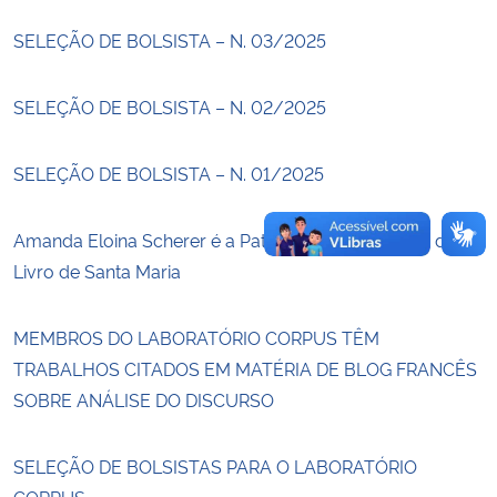
SELEÇÃO DE BOLSISTA – N. 03/2025
Secretaria-Geral
SELEÇÃO DE BOLSISTA – N. 02/2025
Secretaria de Governo
Gabinete de Segurança Institucional
SELEÇÃO DE BOLSISTA – N. 01/2025
Advocacia-Geral da União
Amanda Eloina Scherer é a Patronesse da 51ª Feira do
Livro de Santa Maria
Banco Central do Brasil
MEMBROS DO LABORATÓRIO CORPUS TÊM
Planalto
TRABALHOS CITADOS EM MATÉRIA DE BLOG FRANCÊS
SOBRE ANÁLISE DO DISCURSO
SELEÇÃO DE BOLSISTAS PARA O LABORATÓRIO
CORPUS