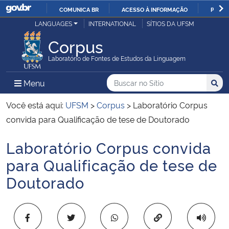
COMUNICA BR
ACESSO À INFORMAÇÃO
PARTI
Casa Civil
LANGUAGES
INTERNATIONAL
SÍTIOS DA UFSM
IR
PARA
Corpus
Ministério da Justiça e Segurança Pública
O
Laboratório de Fontes de Estudos da Linguagem
CONTEÚDO
Ministério da Defesa
Buscar no no Sítio
Busca
Busca:
Menu Principal do Sítio
Menu
Busc
Ministério das Relações Exteriores
Você está aqui:
UFSM
>
Corpus
>
Laboratório Corpus
convida para Qualificação de tese de Doutorado
Ministério da Economia
Laboratório Corpus convida
Início do conteúdo
Ministério da Infraestrutura
para Qualificação de tese de
Doutorado
Ministério da Agricultura, Pecuária e Abastecimento
Ministério da Educação
Copiar para área 