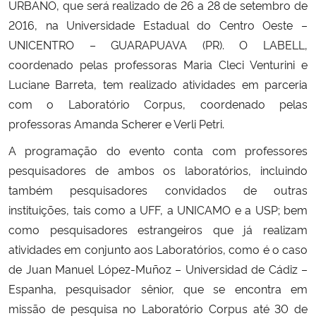
URBANO, que será realizado de 26 a 28 de setembro de
2016, na Universidade Estadual do Centro Oeste –
Secretaria-Geral
UNICENTRO – GUARAPUAVA (PR). O LABELL,
coordenado pelas professoras Maria Cleci Venturini e
Secretaria de Governo
Luciane Barreta, tem realizado atividades em parceria
com o Laboratório Corpus, coordenado pelas
Gabinete de Segurança Institucional
professoras Amanda Scherer e Verli Petri.
Advocacia-Geral da União
A programação do evento conta com professores
pesquisadores de ambos os laboratórios, incluindo
Banco Central do Brasil
também pesquisadores convidados de outras
instituições, tais como a UFF, a UNICAMO e a USP; bem
Planalto
como pesquisadores estrangeiros que já realizam
atividades em conjunto aos Laboratórios, como é o caso
de Juan Manuel López-Muñoz – Universidad de Cádiz –
Espanha, pesquisador sênior, que se encontra em
missão de pesquisa no Laboratório Corpus até 30 de