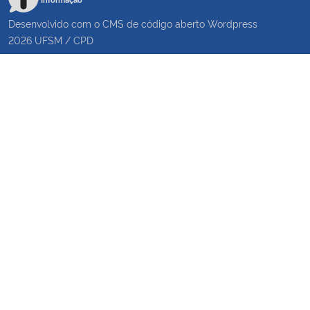
Desenvolvido com o CMS de código aberto
Wordpress
2026
UFSM
/
CPD