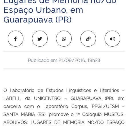
Ministério da Cidadania
Espaço Urbano, em
Guarapuava (PR)
Ministério da Saúde
Ministério de Minas e Energia
Copiar para área 
Ministério da Ciência, Tecnologia, Inovações e Comunicações
Publicado em
21/09/2016, 19h28
Ministério do Meio Ambiente
Ministério do Turismo
O Laboratório de Estudos Linguísticos e Literários –
Ministério do Desenvolvimento Regional
LABELL, da UNICENTRO – GUARAPUAVA (PR), em
parceria com o Laboratório Corpus, PPGL/UFSM –
Controladoria-Geral da União
SANTA MARIA (RS), promove o 1º Colóquio MUSEUS,
ARQUIVOS: LUGARES DE MEMÓRIA NO/DO ESPAÇO
Ministério da Mulher, da Família e dos Direitos Humanos