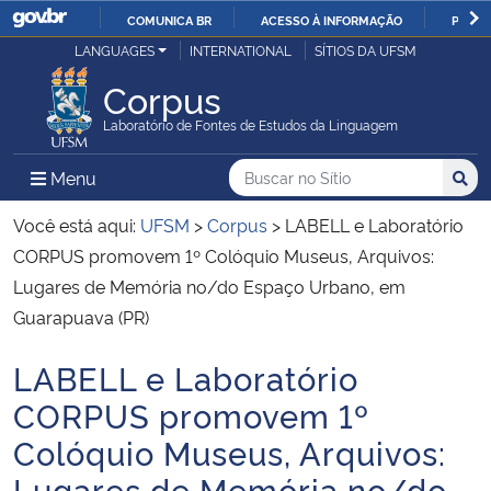
COMUNICA BR
ACESSO À INFORMAÇÃO
PARTI
Casa Civil
LANGUAGES
INTERNATIONAL
SÍTIOS DA UFSM
IR
PARA
Corpus
Ministério da Justiça e Segurança Pública
O
Laboratório de Fontes de Estudos da Linguagem
CONTEÚDO
Ministério da Defesa
Buscar no no Sítio
Busca
Busca:
Menu Principal do Sítio
Menu
Busc
Ministério das Relações Exteriores
Você está aqui:
UFSM
>
Corpus
>
LABELL e Laboratório
CORPUS promovem 1º Colóquio Museus, Arquivos:
Ministério da Economia
Lugares de Memória no/do Espaço Urbano, em
Guarapuava (PR)
Ministério da Infraestrutura
LABELL e Laboratório
Início do conteúdo
Ministério da Agricultura, Pecuária e Abastecimento
CORPUS promovem 1º
Colóquio Museus, Arquivos:
Ministério da Educação
Lugares de Memória no/do