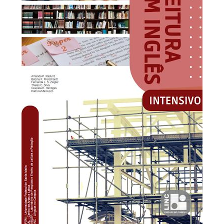
Secretaria-Geral
Secretaria de Governo
Gabinete de Segurança Institucional
Advocacia-Geral da União
Banco Central do Brasil
Planalto