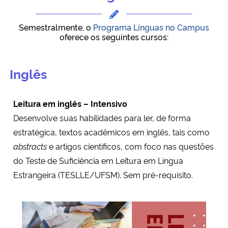
Ministério da Cidadania
Semestralmente, o
Programa Línguas no Campus
oferece os seguintes cursos:
Ministério da Saúde
Ministério de Minas e Energia
Inglês
Ministério da Ciência, Tecnologia, Inovações e Comunicações
Leitura em inglês – Intensivo
Desenvolve suas habilidades para ler, de forma
Ministério do Meio Ambiente
estratégica, textos acadêmicos em inglês, tais como
Ministério do Turismo
abstracts
e artigos científicos, com foco nas questões
do Teste de Suficiência em Leitura em Língua
Ministério do Desenvolvimento Regional
Estrangeira (TESLLE/UFSM). Sem pré-requisito.
Controladoria-Geral da União
Ministério da Mulher, da Família e dos Direitos Humanos