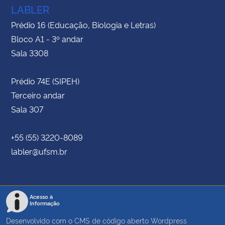
LABLER
Prédio 16 (Educação, Biologia e Letras)
Bloco A1 - 3º andar
Sala 3308
Prédio 74E (SIPEH)
Terceiro andar
Sala 307
+55 (55) 3220-8089
labler@ufsm.br
Acesso à
Informação
Desenvolvido com o CMS de código aberto
Wordpress