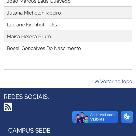
Joao Marcos Laus Quevedo
Ministério da Cidadania
Juliana Michelon Ribeiro
Ministério da Saúde
Luciane Kirchhof Ticks
Maísa Helena Brum
Ministério de Minas e Energia
Roseli Goncalves Do Nascimento
Ministério da Ciência, Tecnologia, Inovações e Comunicações
Ministério do Meio Ambiente
Voltar ao topo
Ministério do Turismo
REDES SOCIAIS:
Ministério do Desenvolvimento Regional
RSS
Controladoria-Geral da União
CAMPUS SEDE
Ministério da Mulher, da Família e dos Direitos Humanos