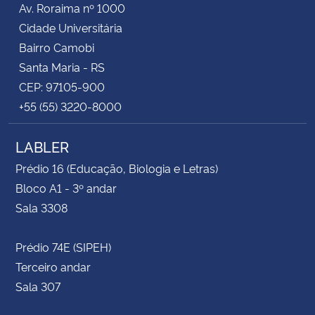
Av. Roraima nº 1000
Cidade Universitária
Secretaria-Geral
Bairro Camobi
Santa Maria - RS
Secretaria de Governo
CEP: 97105-900
+55 (55) 3220-8000
Gabinete de Segurança Institucional
LABLER
Advocacia-Geral da União
Prédio 16 (Educação, Biologia e Letras)
Banco Central do Brasil
Bloco A1 - 3º andar
Sala 3308
Planalto
Prédio 74E (SIPEH)
Terceiro andar
Sala 307