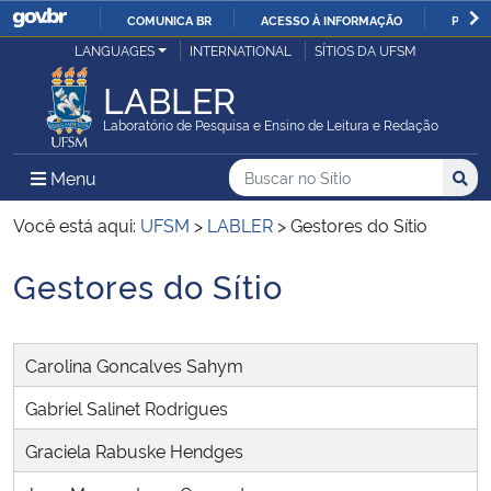
COMUNICA BR
ACESSO À INFORMAÇÃO
PARTI
Casa Civil
LANGUAGES
INTERNATIONAL
SÍTIOS DA UFSM
IR
PARA
LABLER
Ministério da Justiça e Segurança Pública
O
Laboratório de Pesquisa e Ensino de Leitura e Redação
CONTEÚDO
Ministério da Defesa
Buscar no no Sítio
Busca
Busca:
Menu Principal do Sítio
Menu
Busc
Ministério das Relações Exteriores
Você está aqui:
UFSM
>
LABLER
>
Gestores do Sítio
Gestores do Sítio
Ministério da Economia
Início do conteúdo
Ministério da Infraestrutura
Carolina Goncalves Sahym
Ministério da Agricultura, Pecuária e Abastecimento
Gabriel Salinet Rodrigues
Graciela Rabuske Hendges
Ministério da Educação