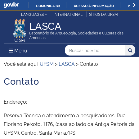
COMUNICA BR
ACESSO À INFORMAÇÃO
PARTI
Casa Civil
LANGUAGES
INTERNATIONAL
SÍTIOS DA UFSM
IR
LASCA
PARA
Ministério da Justiça e Segurança Pública
O
Laboratório de Arqueologia, Sociedades e Culturas das
Américas
CONTEÚDO
Ministério da Defesa
Buscar no no Sítio
Busca
Busca:
Menu Principal do Sítio
Menu
Busc
Ministério das Relações Exteriores
Você está aqui:
UFSM
>
LASCA
>
Contato
Contato
Ministério da Economia
Início do conteúdo
Ministério da Infraestrutura
Endereço:
Ministério da Agricultura, Pecuária e Abastecimento
Reserva Técnica e atendimento a pesquisadores: Rua
Floriano Peixoto, 1176, (casa ao lado da Antiga Reitoria da
Ministério da Educação
UFSM). Centro, Santa Maria/RS