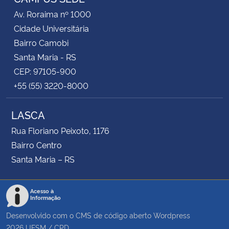
Av. Roraima nº 1000
Secretaria-Geral
Cidade Universitária
Bairro Camobi
Secretaria de Governo
Santa Maria - RS
CEP: 97105-900
Gabinete de Segurança Institucional
+55 (55) 3220-8000
Advocacia-Geral da União
LASCA
Rua Floriano Peixoto, 1176
Banco Central do Brasil
Bairro Centro
Santa Maria – RS
Planalto
Acesso à
Informação
Desenvolvido com o CMS de código aberto
Wordpress
2026
UFSM
/
CPD