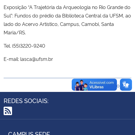
Ministério da Cidadania
Exposição “A Trajetória da Arqueologia no Rio Grande do
Sul”: Fundos do prédio da Biblioteca Central da UFSM, ao
Ministério da Saúde
lado do Acervo Artístico, Campus, Camobi, Santa
Maria/RS.
Ministério de Minas e Energia
Tel. (55)3220-9240
Ministério da Ciência, Tecnologia, Inovações e Comunicações
E-mail: lasca@ufsm.br
Ministério do Meio Ambiente
Voltar ao topo
Ministério do Turismo
REDES SOCIAIS:
Ministério do Desenvolvimento Regional
RSS
Controladoria-Geral da União
CAMPUS SEDE
Ministério da Mulher, da Família e dos Direitos Humanos