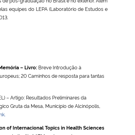
de pós-graduação no Brasil e no exterior. Além
elas equipes do LEPA (Laboratório de Estudos e
013.
 Memória – Livro:
Breve Introdução à
Europeus; 20 Caminhos de resposta para tantas
 – Artigo: Resultados Preliminares da
ico Gruta da Mesa, Município de Alcinópolis,
nk.
on of Internacional Topics in Health Sciences