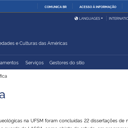
COMUNICA BR
ACESSO À INFORMAÇÃO
Ministério da Defesa
Ministério das Relações
Mini
IR
LANGUAGES
INTERNATI
Exteriores
PARA
O
Ministério da Cidadania
Ministério da Saúde
Mini
CONTEÚDO
iedades e Culturas das Américas
amentos
Serviços
Gestores do sítio
Ministério do
Controladoria-Geral da
Mini
Desenvolvimento Regional
União
Famí
fica
Hum
a
Advocacia-Geral da União
Banco Central do Brasil
Plan
ueológicas na UFSM foram concluídas 22 dissertações de m