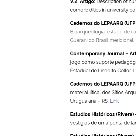
V.2. Artigo:
Description of h
comorbidities in university co
Cadernos do LEPAARQ (UFPE
Bioarqueologia: estudo de c
Guarani do Brasil meridional.
Contemporany Journal – Ar
jogo como suporte pedagógic
Estadual de Lindolfo Collor.
L
Cadernos do LEPAARQ (UFPE
material lítica, dos Sítios A
Uruguaiana – RS.
Link
.
Estudios Históricos (Rivera) 
vestígios de uma ponta de la
Estudios Históricos (Rivera) 