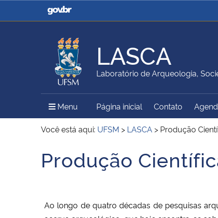
Casa Civil
Ministério da Justiça e
Segurança Pública
LASCA
Ministério da Agricultura,
Ministério da Educação
Laboratório de Arqueologia, Soc
Pecuária e Abastecimento
Menu Principal do Sítio
Menu
Página inicial
Contato
Agend
Ministério do Meio Ambiente
Ministério do Turismo
Você está aqui:
UFSM
>
LASCA
>
Produção Cientí
Produção Científic
Início do conteúdo
Secretaria de Governo
Gabinete de Segurança
Institucional
Ao longo de quatro décadas de pesquisas arq