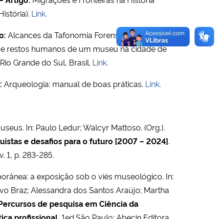
istória).
Link.
o:
Alcances da Tafonomia Forense na
 de restos humanos de um museu na cidade de
Rio Grande do Sul, Brasil.
Link.
:
Arqueologia: manual de boas práticas.
Link
.
seus. In: Paulo Ledur; Walcyr Mattoso. (Org.).
istas e desafios para o futuro [2007 – 2024]
.
. 1, p. 283-285.
rânea: a exposição sob o viés museológico. In:
 Ivo Braz; Alessandra dos Santos Araújo; Martha
Percursos de pesquisa em Ciência da
ca profissional.
1ed.São Paulo: Abecin Editora,