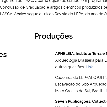
 a guarda do LASCA, como objeto de estudo, em programas 
 Conclusão de Graduação e artigos científicos produzidos p
 LASCA. Abaixo segue o link da Revista do LEPA, do ano de 2
Produções
es
APHELEIA, Instituto Terra e
Arqueologia Brasileira para 
outras questões.
Link
Cadernos do LEPAARQ (UFPEL)
Escavação do Sítio Arqueológ
Mato Grosso do Sul, Brasil.
Li
Seven Publicações,
Collecti