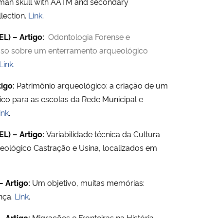
uman skull with AATM and secondary
llection.
Link
.
L) – Artigo:
Odontologia Forense e
aso sobre um enterramento arqueológico
Link.
tigo:
Patrimônio arqueológico: a criação de um
o para as escolas da Rede Municipal e
ink
.
L) – Artigo:
Variabilidade técnica da Cultura
rqueológico Castração e Usina, localizados em
– Artigo:
Um objetivo, muitas memórias:
nça.
Link
.
– Artigo:
Migrações e Fronteiras na História