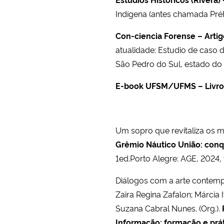
Indígena (antes chamada PréH
Con-ciencia Forense – Artig
atualidade: Estudio de caso
São Pedro do Sul, estado do 
E-book UFSM/UFMS – Livro
Um sopro que revitaliza os mu
Grêmio Náutico União: conqu
1ed.Porto Alegre: AGE, 2024, v
Diálogos com a arte contempo
Zaira Regina Zafalon; Márcia
Suzana Cabral Nunes. (Org.).
Informação: formação e práti