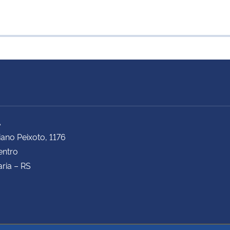
A
iano Peixoto, 1176
entro
ria – RS