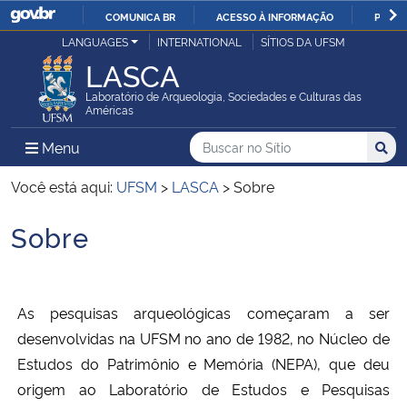
COMUNICA BR
ACESSO À INFORMAÇÃO
PARTI
Casa Civil
LANGUAGES
INTERNATIONAL
SÍTIOS DA UFSM
IR
LASCA
PARA
Ministério da Justiça e Segurança Pública
O
Laboratório de Arqueologia, Sociedades e Culturas das
Américas
CONTEÚDO
Ministério da Defesa
Buscar no no Sítio
Busca
Busca:
Menu Principal do Sítio
Menu
Busc
Ministério das Relações Exteriores
Você está aqui:
UFSM
>
LASCA
>
Sobre
Sobre
Ministério da Economia
Início do conteúdo
Ministério da Infraestrutura
As pesquisas arqueológicas começaram a ser
Ministério da Agricultura, Pecuária e Abastecimento
desenvolvidas na UFSM no ano de 1982, no Núcleo de
Estudos do Patrimônio e Memória (NEPA), que deu
Ministério da Educação
origem ao Laboratório de Estudos e Pesquisas