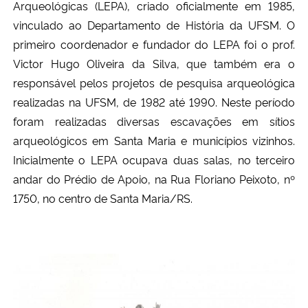
Arqueológicas (LEPA), criado oficialmente em 1985,
Ministério da Cidadania
vinculado ao Departamento de História da UFSM. O
primeiro coordenador e fundador do LEPA foi o prof.
Ministério da Saúde
Victor Hugo Oliveira da Silva, que também era o
responsável pelos projetos de pesquisa arqueológica
Ministério de Minas e Energia
realizadas na UFSM, de 1982 até 1990. Neste período
foram realizadas diversas escavações em sítios
Ministério da Ciência, Tecnologia, Inovações e Comunicações
arqueológicos em Santa Maria e municípios vizinhos.
Ministério do Meio Ambiente
Inicialmente o LEPA ocupava duas salas, no terceiro
andar do Prédio de Apoio, na Rua Floriano Peixoto, nº
Ministério do Turismo
1750, no centro de Santa Maria/RS.
Ministério do Desenvolvimento Regional
Controladoria-Geral da União
Ministério da Mulher, da Família e dos Direitos Humanos