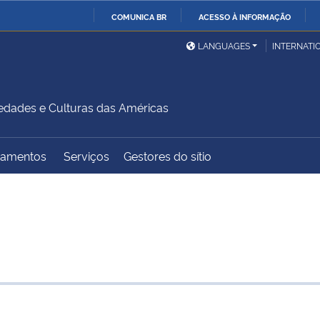
COMUNICA BR
ACESSO À INFORMAÇÃO
Ministério da Defesa
Ministério das Relações
Mini
IR
LANGUAGES
INTERNATI
Exteriores
PARA
O
Ministério da Cidadania
Ministério da Saúde
Mini
CONTEÚDO
iedades e Culturas das Américas
amentos
Serviços
Gestores do sítio
Ministério do
Controladoria-Geral da
Mini
Desenvolvimento Regional
União
Famí
Hum
Advocacia-Geral da União
Banco Central do Brasil
Plan