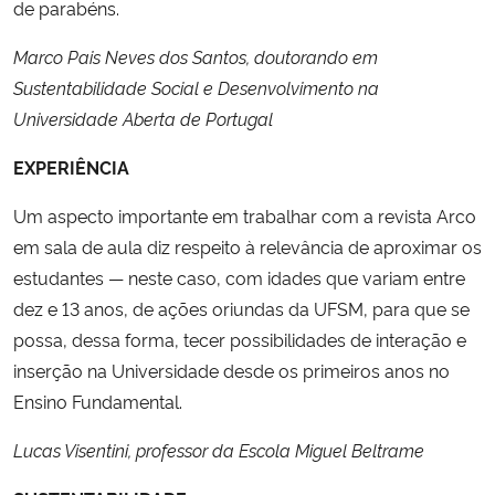
de parabéns.
Secretaria-Geral
Marco Pais Neves dos Santos, doutorando em
Sustentabilidade Social e Desenvolvimento na
Secretaria de Governo
Universidade Aberta de Portugal
EXPERIÊNCIA
Gabinete de Segurança Institucional
Um aspecto importante em trabalhar com a revista Arco
Advocacia-Geral da União
em sala de aula diz respeito à relevância de aproximar os
estudantes — neste caso, com idades que variam entre
Banco Central do Brasil
dez e 13 anos, de ações oriundas da UFSM, para que se
possa, dessa forma, tecer possibilidades de interação e
Planalto
inserção na Universidade desde os primeiros anos no
Ensino Fundamental.
Lucas Visentini, professor da Escola Miguel Beltrame