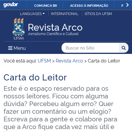
COMUNICA BR
ACESSO À INFORMAÇÃO
PARTI
Casa Civil
LANGUAGES
INTERNATIONAL
SÍTIOS DA UFSM
IR
PARA
Revista Arco
Ministério da Justiça e Segurança Pública
O
Jornalismo Científico e Cultural
CONTEÚDO
Ministério da Defesa
Buscar no no Sítio
Busca
Busca:
Menu Principal do Sítio
Menu
Busc
Ministério das Relações Exteriores
Você está aqui:
UFSM
>
Revista Arco
>
Carta do Leitor
Carta do Leitor
Ministério da Economia
Início do conteúdo
Este é o espaço reservado para os
Ministério da Infraestrutura
nossos leitores. Ficou com alguma
dúvida? Percebeu algum erro? Quer
Ministério da Agricultura, Pecuária e Abastecimento
fazer um comentário ou um elogio?
Escreva para a gente e colabore para
Ministério da Educação
que a Arco fique cada vez mais útil e