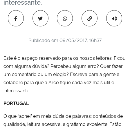
interessante.
Ministério da Cidadania
Copiar para área 
Ministério da Saúde
Ministério de Minas e Energia
Publicado em
09/05/2017, 16h37
Ministério da Ciência, Tecnologia, Inovações e Comunicações
Este é o espaço reservado para os nossos leitores. Ficou
com alguma dúvida? Percebeu algum erro? Quer fazer
Ministério do Meio Ambiente
um comentário ou um elogio? Escreva para a gente e
colabore para que a Arco fique cada vez mais útil e
Ministério do Turismo
interessante.
Ministério do Desenvolvimento Regional
PORTUGAL
Controladoria-Geral da União
O que “achei” em meia dúzia de palavras: conteúdos de
qualidade, leitura acessível e grafismo excelente. Estão
Ministério da Mulher, da Família e dos Direitos Humanos