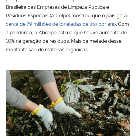
Brasileira das Empresas de Limpeza Pública e
Secretaria-Geral
Resíduos Especiais (Abrelpe) mostrou que o país gera
cerca de 79 milhões de toneladas de lixo por ano
. Com
Secretaria de Governo
a pandemia, a Abrelpe estima que houve aumento de
10% na geração de resíduos. Mais da metade desse
Gabinete de Segurança Institucional
montante são de matérias orgânicas.
Advocacia-Geral da União
Banco Central do Brasil
Planalto