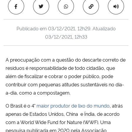
Ministério da Cidadania
Copiar para área 
Ministério da Saúde
Publicado em
03/12/2021, 12h29
. Atualizado
03/12/2021, 12h33
Ministério de Minas e Energia
Ministério da Ciência, Tecnologia, Inovações e Comunicações
A preocupação com a questão do descarte correto de
resíduos é responsabilidade de todo cidadão, que
Ministério do Meio Ambiente
além de fiscalizar e cobrar o poder público, pode
Ministério do Turismo
contribuir com pequenas atitudes sustentáveis no dia-
a-dia, como a compostagem.
Ministério do Desenvolvimento Regional
O Brasil é o 4°
maior produtor de lixo do mundo
, atrás
apenas de Estados Unidos, China e Índia, de acordo
Controladoria-Geral da União
com a World Wide Fund for Nature (WWF). Uma
pesquisa publicada em 2020 pela Associação
Ministério da Mulher, da Família e dos Direitos Humanos