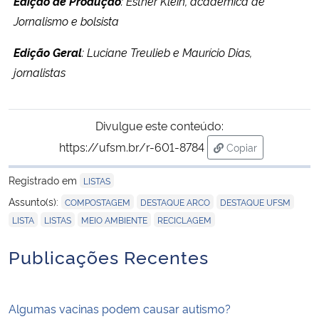
Edição de Produção
: Esther Klein, acadêmica de
Jornalismo e bolsista
Edição Geral
: Luciane Treulieb e Maurício Dias,
jornalistas
Divulgue este conteúdo:
https://ufsm.br/r-601-8784
Copiar
para área de tran
Registrado em
LISTAS
,
,
,
Assunto(s):
COMPOSTAGEM
DESTAQUE ARCO
DESTAQUE UFSM
,
,
,
LISTA
LISTAS
MEIO AMBIENTE
RECICLAGEM
Publicações Recentes
Algumas vacinas podem causar autismo?