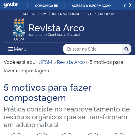
COMUNICA BR
ACESSO À INFORMAÇÃO
PARTI
Casa Civil
LANGUAGES
INTERNATIONAL
SÍTIOS DA UFSM
IR
PARA
Revista Arco
Ministério da Justiça e Segurança Pública
O
Jornalismo Científico e Cultural
CONTEÚDO
Ministério da Defesa
Buscar no no Sítio
Busca
Busca:
Menu Principal do Sítio
Menu
Busc
Ministério das Relações Exteriores
Você está aqui:
UFSM
>
Revista Arco
>
5 motivos para
fazer compostagem
Ministério da Economia
5 motivos para fazer
Início do conteúdo
Ministério da Infraestrutura
compostagem
Prática consiste no reaproveitamento de
Ministério da Agricultura, Pecuária e Abastecimento
resíduos orgânicos que se transformam
em adubo natural
Ministério da Educação