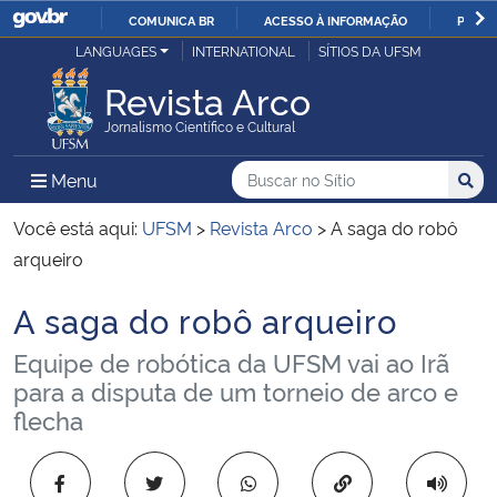
COMUNICA BR
ACESSO À INFORMAÇÃO
PARTI
Casa Civil
LANGUAGES
INTERNATIONAL
SÍTIOS DA UFSM
IR
PARA
Revista Arco
Ministério da Justiça e Segurança Pública
O
Jornalismo Científico e Cultural
CONTEÚDO
Ministério da Defesa
Buscar no no Sítio
Busca
Busca:
Menu Principal do Sítio
Menu
Busc
Ministério das Relações Exteriores
Você está aqui:
UFSM
>
Revista Arco
>
A saga do robô
arqueiro
Ministério da Economia
A saga do robô arqueiro
Início do conteúdo
Ministério da Infraestrutura
Equipe de robótica da UFSM vai ao Irã
para a disputa de um torneio de arco e
Ministério da Agricultura, Pecuária e Abastecimento
flecha
Ministério da Educação
Copiar para área 