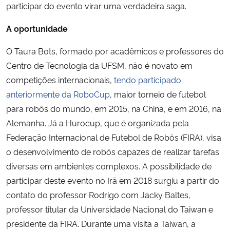
participar do evento virar uma verdadeira saga.
Secretaria-Geral
A oportunidade
O Taura Bots, formado por acadêmicos e professores do
Secretaria de Governo
Centro de Tecnologia da UFSM, não é novato em
Gabinete de Segurança Institucional
competições internacionais,
tendo participado
anteriormente da RoboCup
, maior torneio de futebol
Advocacia-Geral da União
para robôs do mundo, em 2015, na China, e em 2016, na
Alemanha. Já a Hurocup, que é organizada pela
Banco Central do Brasil
Federação Internacional de Futebol de Robôs (FIRA), visa
o desenvolvimento de robôs capazes de realizar tarefas
Planalto
diversas em ambientes complexos. A possibilidade de
participar deste evento no Irã em 2018 surgiu a partir do
contato do professor Rodrigo com Jacky Baltes,
professor titular da Universidade Nacional do Taiwan e
presidente da FIRA. Durante uma visita a Taiwan, a