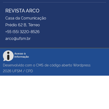
REVISTA ARCO
Casa da Comunicação
Prédio 62 B, Térreo
+55 (55) 3220-8526
arco@ufsm.br
Acesso à
Informação
Desenvolvido com o CMS de código aberto
Wordpress
2026
UFSM
/
CPD