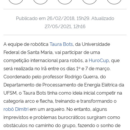
Ministério da Cidadania
Publicado em
26/02/2018, 15h29
. Atualizado
Ministério da Saúde
27/05/2021, 12h16
Ministério de Minas e Energia
A equipe de robótica
Taura Bots
, da Universidade
Ministério da Ciência, Tecnologia, Inovações e Comunicações
Federal de Santa Maria, vai participar de uma
competição internacional para robôs, a
HuroCup
, que
Ministério do Meio Ambiente
será realizada no Irã entre os dias 1º e 7 de março.
Coordenado pelo professor Rodrigo Guerra, do
Ministério do Turismo
Departamento de Processamento de Energia Elétrica da
UFSM, o Taura Bots tinha como ideia inicial competir na
Ministério do Desenvolvimento Regional
categoria arco e flecha, treinando e transformando o
robô Dimitri
em um arqueiro. No entanto, alguns
Controladoria-Geral da União
imprevistos e problemas burocráticos surgiram como
obstáculos no caminho do grupo, fazendo o sonho de
Ministério da Mulher, da Família e dos Direitos Humanos