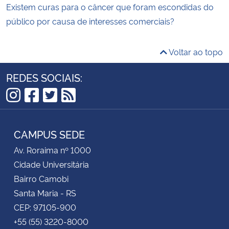
Existem curas para o câncer que foram escondidas do
público por causa de interesses comerciais?
Voltar ao topo
REDES SOCIAIS:
Instagram
Facebook
Twitter
RSS
CAMPUS SEDE
Av. Roraima nº 1000
Cidade Universitária
Bairro Camobi
Santa Maria - RS
CEP: 97105-900
+55 (55) 3220-8000