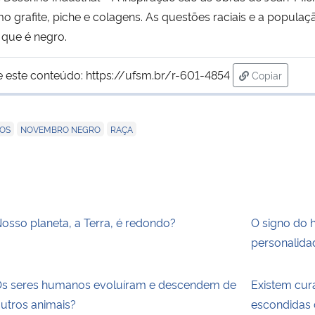
mo grafite, piche e colagens. As questões raciais e a popul
 que é negro.
e este conteúdo:
https://ufsm.br/r-601-4854
Copiar
para área d
,
,
OS
NOVEMBRO NEGRO
RAÇA
osso planeta, a Terra, é redondo?
O signo do 
personalida
s seres humanos evoluíram e descendem de
Existem cur
utros animais?
escondidas 