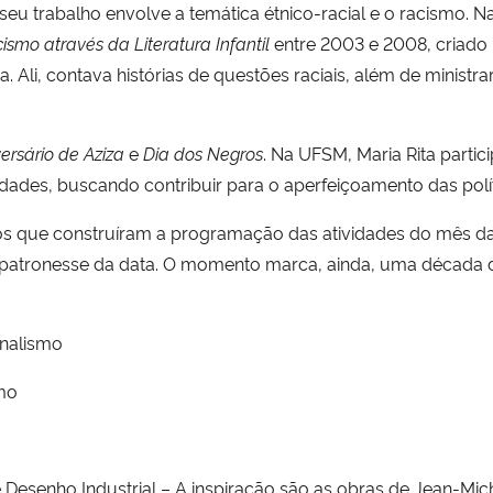
, seu trabalho envolve a temática étnico-racial e o racismo. 
mo através da Literatura Infantil
entre 2003 e 2008, criado
Ali, contava histórias de questões raciais, além de ministrar
ersário de Aziza
e
Dia dos Negros
. Na UFSM, Maria Rita parti
aldades, buscando contribuir para o aperfeiçoamento das polí
ivos que construíram a programação das atividades do mês 
atronesse da data. O momento marca, ainda, uma década de 
rnalismo
mo
esenho Industrial – A inspiração são as obras de
Jean-Mich