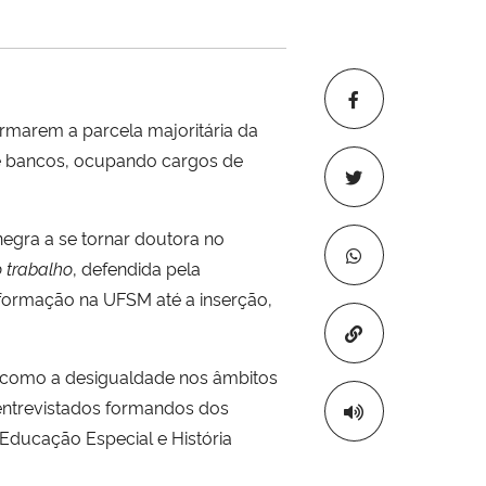
ormarem a parcela majoritária da
de bancos, ocupando cargos de
egra a se tornar doutora no
 trabalho
, defendida pela
 formação na UFSM até a inserção,
Copiar para áre
ca, como a desigualdade nos âmbitos
ntrevistados formandos dos
 Educação Especial e História