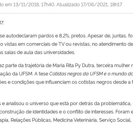
do em
13/11/2018, 17h40
. Atualizado
17/06/2021, 18h17
7.
 se autodeclaram pardos e 8,2%, pretos. Apesar de, juntas, f
o vistas em comerciais de TV ou revistas, no atendimento 
s salas de aula das universidades.
az parte da trajetória de Maria Rita Py Dutra, terceira
mulher n
ação da UFSM. A tese
Cotistas negros da UFSM e o mundo do
ões e condições que influenciam os cotistas negros desde a
ias e analisou o universo que está por detrás da problemáti
onstrução de identidades e o conflito de interesses.
Foram e
pia, Relações Públicas, Medicina Veterinária, Serviço Social,