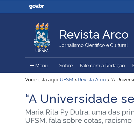
Casa Civil
Ministério da Justiça e
Segurança Pública
Revista Arco
Ministério da Agricultura,
Ministério da Educação
Jornalismo Científico e Cultural
Pecuária e Abastecimento
Menu Principal do Sítio
Menu
Sobre
Fale com a Redação
Ministério do Meio Ambiente
Ministério do Turismo
Você está aqui:
UFSM
>
Revista Arco
>
“A Univers
“A Universidade se
Início do conteúdo
Secretaria de Governo
Gabinete de Segurança
Maria Rita Py Dutra, uma das pr
Institucional
UFSM, fala sobre cotas, racismo