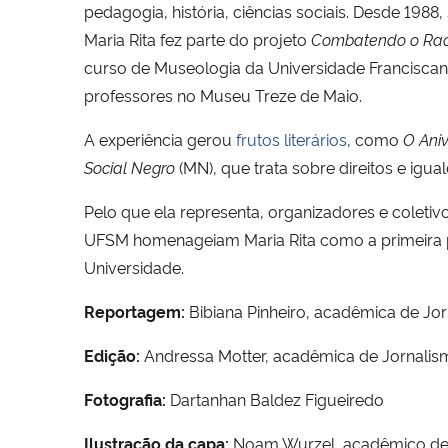
pedagogia, história, ciências sociais. Desde 1988
Maria Rita fez parte do projeto
Combatendo o Racis
curso de Museologia da Universidade Franciscana. 
professores no Museu Treze de Maio.
A experiência gerou
frutos literários
, como
O Aniv
Social Negro
(MN), que trata sobre direitos e igu
Pelo que ela representa, organizadores e colet
UFSM homenageiam Maria Rita como a primeira p
Universidade.
Reportagem:
Bibiana Pinheiro, acadêmica de Jo
Edição:
Andressa Motter, acadêmica de Jornalis
Fotografia:
Dartanhan Baldez Figueiredo
Ilustração da capa:
Noam Wurzel, acadêmico de D