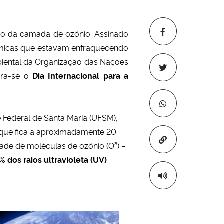
ão da camada de ozônio. Assinado
químicas que estavam enfraquecendo
biental da Organização das Nações
ora-se o
Dia Internacional para a
Federal de Santa Maria (UFSM),
– que fica a aproximadamente 20
Copiar para áre
dade de moléculas de ozônio (O³) –
% dos raios ultravioleta (UV)