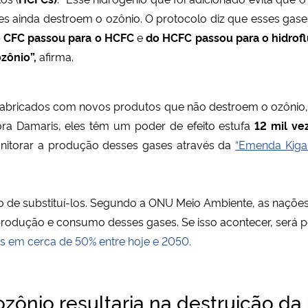
 ainda destroem o ozônio. O protocolo diz que esses gases 
 CFC passou para o HCFC
e
do HCFC passou para o hidrofl
ozônio”,
afirma.
 fabricados com novos produtos que não destroem o ozônio
ora Damaris, eles têm um poder de efeito estufa
12 mil ve
nitorar a produção desses gases através da
“Emenda Kigal
o de substituí-los. Segundo a ONU Meio Ambiente, as nações
odução e consumo desses gases. Se isso acontecer, será po
s em cerca de 50% entre hoje e 2050.
zônio resultaria na destruição d