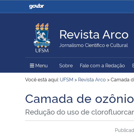
Casa Civil
Ministério da Justiça e
Segurança Pública
Revista Arco
Ministério da Agricultura,
Ministério da Educação
Jornalismo Científico e Cultural
Pecuária e Abastecimento
Menu Principal do Sítio
Menu
Sobre
Fale com a Redação
Ministério do Meio Ambiente
Ministério do Turismo
Você está aqui:
UFSM
>
Revista Arco
>
Camada de
Camada de ozônio
Início do conteúdo
Secretaria de Governo
Gabinete de Segurança
Redução do uso de clorofluorca
Institucional
Publica