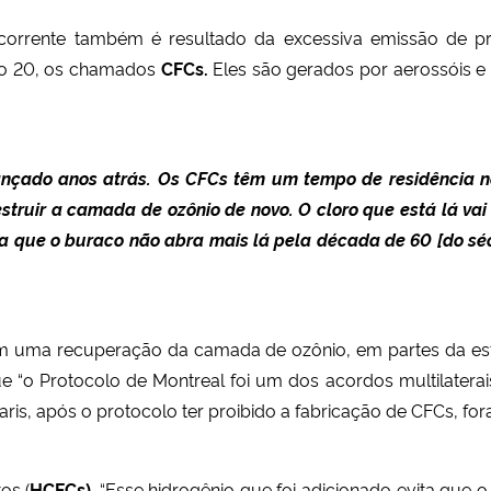
corrente também é resultado da excessiva emissão de pr
lo 20, os chamados
CFCs.
Eles são gerados por aerossóis e
ançado anos atrás. Os CFCs têm um tempo de residência na
truir a camada de ozônio de novo. O cloro que está lá vai
era que o buraco não abra mais lá pela década de 60 [do sé
 uma recuperação da camada de ozônio, em partes da est
 “o Protocolo de Montreal foi um dos acordos multilaterais
is, após o protocolo ter proibido a fabricação de CFCs, for
os (
HCFCs)
. “Esse hidrogênio que foi adicionado evita que o