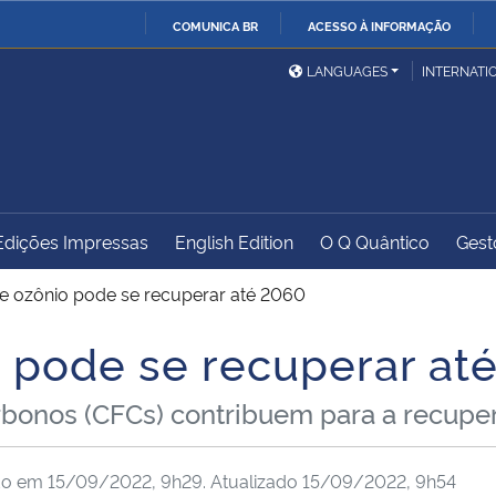
COMUNICA BR
ACESSO À INFORMAÇÃO
Ministério da Defesa
Ministério das Relações
Mini
IR
LANGUAGES
INTERNATI
Exteriores
PARA
O
Ministério da Cidadania
Ministério da Saúde
Mini
CONTEÚDO
Edições Impressas
English Edition
O Q Quântico
Gest
Ministério do
Controladoria-Geral da
Mini
Desenvolvimento Regional
União
Famí
 ozônio pode se recuperar até 2060
Hum
 pode se recuperar at
Advocacia-Geral da União
Banco Central do Brasil
Plan
rbonos (CFCs) contribuem para a recup
do em
15/09/2022, 9h29
. Atualizado
15/09/2022, 9h54