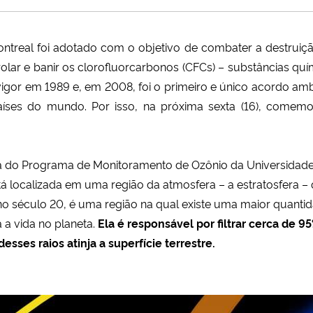
ntreal foi adotado com o objetivo de combater a destruiç
rolar e banir os clorofluorcarbonos (CFCs) – substâncias 
vigor em 1989 e, em 2008, foi o primeiro e único acordo am
países do mundo. Por isso, na próxima sexta (16), comem
 do Programa de Monitoramento de Ozônio da Universidade 
tá localizada em uma região da atmosfera – a estratosfera 
 no século 20, é uma região na qual existe uma maior quanti
a vida no planeta.
Ela é responsável por filtrar cerca de 95
sses raios atinja a superfície terrestre.