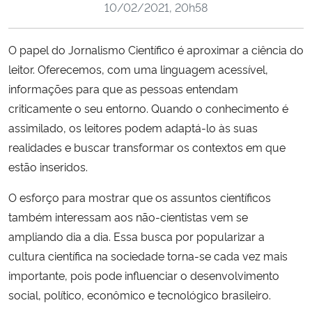
10/02/2021, 20h58
Ministério da Cidadania
O papel do Jornalismo Científico é aproximar a ciência do
Ministério da Saúde
leitor. Oferecemos, com uma linguagem acessível,
Ministério de Minas e Energia
informações para que as pessoas entendam
criticamente o seu entorno. Quando o conhecimento é
Ministério da Ciência, Tecnologia, Inovações e Comunicações
assimilado, os leitores podem adaptá-lo às suas
realidades e buscar transformar os contextos em que
Ministério do Meio Ambiente
estão inseridos.
O esforço para mostrar que os assuntos científicos
Ministério do Turismo
também interessam aos não-cientistas vem se
Ministério do Desenvolvimento Regional
ampliando dia a dia. Essa busca por popularizar a
cultura científica na sociedade torna-se cada vez mais
Controladoria-Geral da União
importante, pois pode influenciar o desenvolvimento
social, político, econômico e tecnológico brasileiro.
Ministério da Mulher, da Família e dos Direitos Humanos