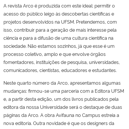
A revista Arco é produzida com este ideal: permitir o
acesso do público leigo às descobertas científicas e
Secretaria-Geral
projetos desenvolvidos na UFSM. Pretendemos, com
Secretaria de Governo
isso, contribuir para a geração de mais interesse pela
ciência e para a difusão de uma cultura científica na
Gabinete de Segurança Institucional
sociedade. Não estamos sozinhos, já que esse é um
processo coletivo, amplo e que envolve órgãos
Advocacia-Geral da União
fomentadores, instituições de pesquisa, universidades,
comunicadores, cientistas, educadores e estudantes.
Banco Central do Brasil
Neste quarto número da Arco, apresentamos algumas
Planalto
mudanças: firmou-se uma parceria com a Editora UFSM
e, a partir desta edição, um dos livros publicados pela
editora da nossa Universidade será o destaque de duas
páginas da Arco. A obra Avifauna no Campus estreia a
nova editoria. Outra novidade é que os designers da