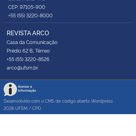
CEP: 97105-900
+55 (55) 3220-8000
REVISTA ARCO
Casa da Comunicação
Prédio 62 B, Térreo
+55 (55) 3220-8526
arco@ufsm.br
Acesso à
Informação
Desenvolvido com o CMS de código aberto
Wordpress
2026
UFSM
/
CPD