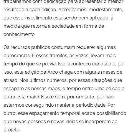
trabalhamos com dedicação para apresentar o melhor
resultado a cada edição. Acreditamos, modestamente,
Secretaria-Geral
que esse investimento está sendo bem aplicado, à
medida que retorna à sociedade em forma de
Secretaria de Governo
conhecimento.
Gabinete de Segurança Institucional
Os recursos públicos costumam requerer algumas
burocracias. E esses trâmites, às vezes, levam mais
Advocacia-Geral da União
tempo do que se previa. Isso aconteceu conosco e, por
isso, esta edição da Arco chega com alguns meses de
Banco Central do Brasil
atraso. Nos últimos números, por essas situações que
escapam às nossas mãos, o tempo entre uma edição e
Planalto
outra está maior. Isso é ruim, por um lado, por não
estarmos conseguindo manter a periodicidade. Por
outro, esse espaçamento temporal acaba possibilitando
que novas pessoas e novas ideias se incorporem ao
projeto.