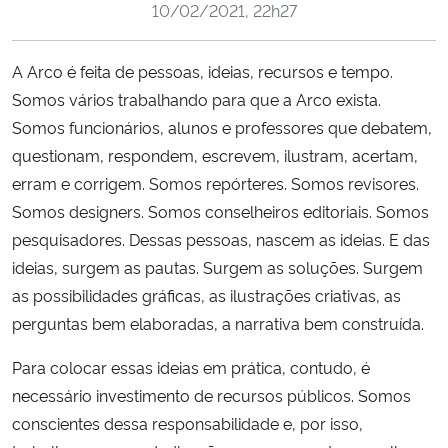
10/02/2021, 22h27
Ministério da Cidadania
A Arco é feita de pessoas, ideias, recursos e tempo.
Ministério da Saúde
Somos vários trabalhando para que a Arco exista.
Ministério de Minas e Energia
Somos funcionários, alunos e professores que debatem,
questionam, respondem, escrevem, ilustram, acertam,
Ministério da Ciência, Tecnologia, Inovações e Comunicações
erram e corrigem. Somos repórteres. Somos revisores.
Somos designers. Somos conselheiros editoriais. Somos
Ministério do Meio Ambiente
pesquisadores. Dessas pessoas, nascem as ideias. E das
ideias, surgem as pautas. Surgem as soluções. Surgem
Ministério do Turismo
as possibilidades gráficas, as ilustrações criativas, as
perguntas bem elaboradas, a narrativa bem construída.
Ministério do Desenvolvimento Regional
Para colocar essas ideias em prática, contudo, é
Controladoria-Geral da União
necessário investimento de recursos públicos. Somos
conscientes dessa responsabilidade e, por isso,
Ministério da Mulher, da Família e dos Direitos Humanos