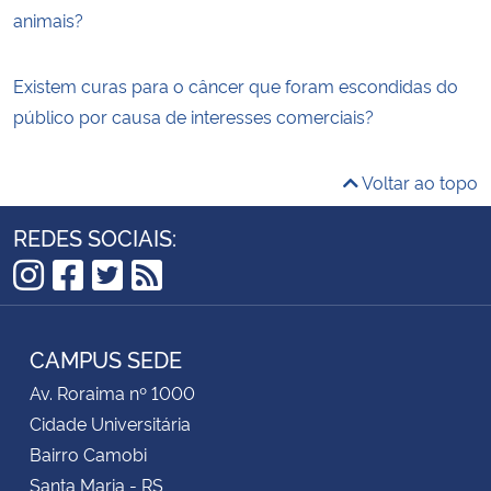
animais?
Existem curas para o câncer que foram escondidas do
público por causa de interesses comerciais?
Voltar ao topo
REDES SOCIAIS:
Instagram
Facebook
Twitter
RSS
CAMPUS SEDE
Av. Roraima nº 1000
Cidade Universitária
Bairro Camobi
Santa Maria - RS