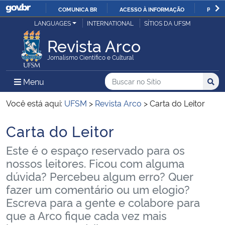
COMUNICA BR
ACESSO À INFORMAÇÃO
PARTI
Casa Civil
LANGUAGES
INTERNATIONAL
SÍTIOS DA UFSM
IR
PARA
Revista Arco
Ministério da Justiça e Segurança Pública
O
Jornalismo Científico e Cultural
CONTEÚDO
Ministério da Defesa
Buscar no no Sítio
Busca
Busca:
Menu Principal do Sítio
Menu
Busc
Ministério das Relações Exteriores
Você está aqui:
UFSM
>
Revista Arco
>
Carta do Leitor
Carta do Leitor
Ministério da Economia
Início do conteúdo
Este é o espaço reservado para os
Ministério da Infraestrutura
nossos leitores. Ficou com alguma
dúvida? Percebeu algum erro? Quer
Ministério da Agricultura, Pecuária e Abastecimento
fazer um comentário ou um elogio?
Escreva para a gente e colabore para
Ministério da Educação
que a Arco fique cada vez mais