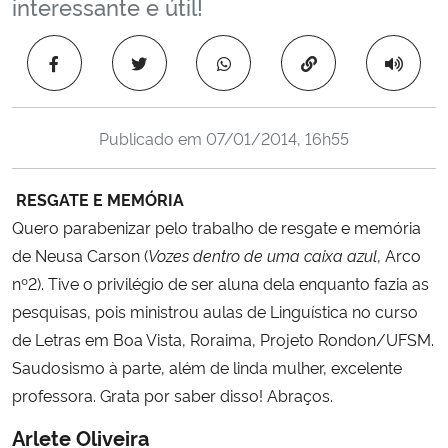
interessante e útil!
Ministério da Cidadania
Copiar para área 
Ministério da Saúde
Ministério de Minas e Energia
Publicado em
07/01/2014, 16h55
Ministério da Ciência, Tecnologia, Inovações e Comunicações
RESGATE E MEMÓRIA
Quero parabenizar pelo trabalho de resgate e memória
Ministério do Meio Ambiente
de Neusa Carson (
Vozes dentro de uma caixa azul
, Arco
nº2). Tive o privilégio de ser aluna dela enquanto fazia as
Ministério do Turismo
pesquisas, pois ministrou aulas de Linguística no curso
Ministério do Desenvolvimento Regional
de Letras em Boa Vista, Roraima, Projeto Rondon/UFSM.
Saudosismo à parte, além de linda mulher, excelente
Controladoria-Geral da União
professora. Grata por saber disso! Abraços.
Arlete Oliveira
Ministério da Mulher, da Família e dos Direitos Humanos