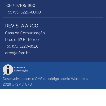
CEP: 97105-900
+55 (55) 3220-8000
REVISTA ARCO
Casa da Comunicação
Prédio 62 B, Térreo
+55 (55) 3220-8526
arco@ufsm.br
Acesso à
Informação
Desenvolvido com o CMS de código aberto
Wordpress
2026
UFSM
/
CPD