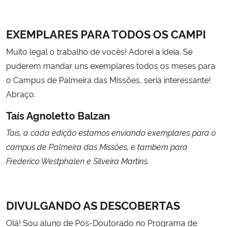
Secretaria-Geral
EXEMPLARES PARA TODOS OS CAMPI
Muito legal o trabalho de vocês! Adorei a ideia. Se
Secretaria de Governo
puderem mandar uns exemplares todos os meses para
Gabinete de Segurança Institucional
o Campus de Palmeira das Missões, seria interessante!
Abraço.
Advocacia-Geral da União
Taís Agnoletto Balzan
Banco Central do Brasil
Taís, a cada edição estamos enviando exemplares para o
campus de Palmeira das Missões, e também para
Planalto
Frederico Westphalen e Silveira Martins.
DIVULGANDO AS DESCOBERTAS
Olá! Sou aluno de Pós-Doutorado no Programa de