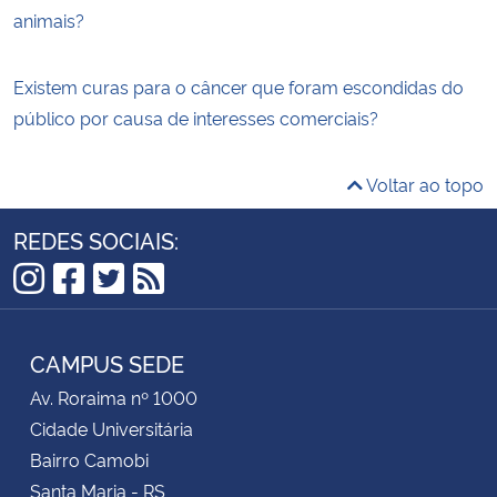
animais?
Existem curas para o câncer que foram escondidas do
público por causa de interesses comerciais?
Voltar ao topo
REDES SOCIAIS:
Instagram
Facebook
Twitter
RSS
CAMPUS SEDE
Av. Roraima nº 1000
Cidade Universitária
Bairro Camobi
Santa Maria - RS