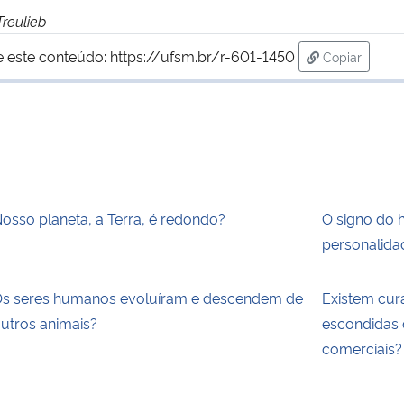
Treulieb
e este conteúdo:
https://ufsm.br/r-601-1450
Copiar
para área d
osso planeta, a Terra, é redondo?
O signo do 
personalida
s seres humanos evoluíram e descendem de
Existem cur
utros animais?
escondidas 
comerciais?