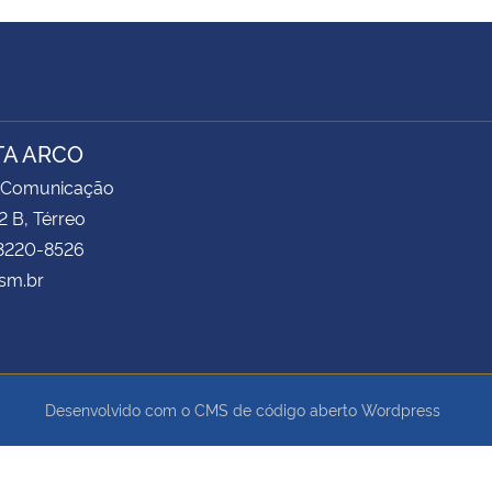
TA ARCO
 Comunicação
2 B, Térreo
 3220-8526
sm.br
Desenvolvido com o CMS de código aberto
Wordpress