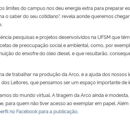
s limites do campus nos deu energia extra para preparar es
a o saber do seu cotidiano”, revela aonde queremos chegar
o.
ência pesquisas e projetos desenvolvidos na UFSM que têm
etas de preocupação social e ambiental, como, por exempl
inuição do enxofre do óleo diesel, e que resultarão, conse
 de trabalhar na produção da Arco, e a ajuda dos nossos le
rta dos Leitores, que pensamos ser um espaço importante de 
amos do mundo virtual. A tiragem da Arco ainda é modesta, 
ine, para quem não tiver acesso ao exemplar em papel. Além d
erfil no Facebook para a publicação.