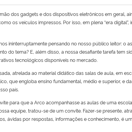
amão dos gadgets e dos dispositivos eletrônicos em geral, 
omo os veículos impressos. Por isso, em plena “era digital”,
s ininterruptamente pensando no nosso público leitor: o ass
imento do tema? E, além disso, a nossa desafiante tarefa tem 
rativos tecnológicos disponíveis no mercado.
da, atrelada ao material didático das salas de aula, em esco
lico, que engloba ensino fundamental, médio e superior, e 
sso país.
vite para que a Arco acompanhasse as aulas de uma escola
ossa equipe, tratou-se de um convite. Fazer-se presente, at
xtos, ávidas por respostas, informações e conhecimento, é