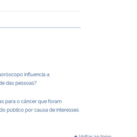
e transferência
horóscopo influencia a
de das pessoas?
as para o câncer que foram
do público por causa de interesses
Voltar ao topo