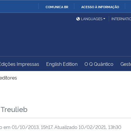
COMUNICA BR
ACESSO À INFORMAÇÃO
Ministério da Defesa
Ministério das Relações
Mini
IR
LANGUAGES
INTERNATI
Exteriores
PARA
O
Ministério da Cidadania
Ministério da Saúde
Mini
CONTEÚDO
Edições Impressas
English Edition
O Q Quântico
Gest
Ministério do
Controladoria-Geral da
Mini
Desenvolvimento Regional
União
Famí
editores
Hum
Advocacia-Geral da União
Banco Central do Brasil
Plan
 Treulieb
do em
01/10/2013, 15h17
. Atualizado
10/02/2021, 13h30