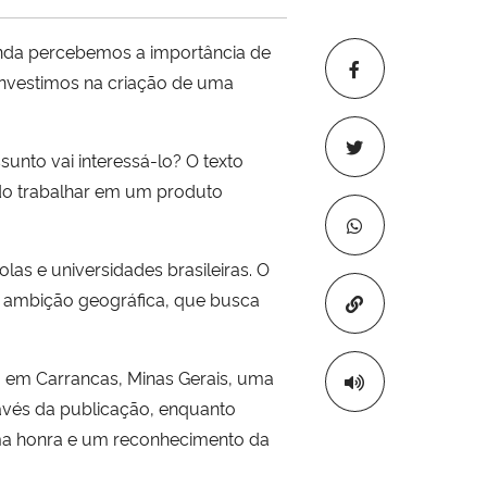
ainda percebemos a importância de
 investimos na criação de uma
unto vai interessá-lo? O texto
sido trabalhar em um produto
las e universidades brasileiras. O
da ambição geográfica, que busca
Copiar para áre
 em Carrancas, Minas Gerais, uma
ravés da publicação, enquanto
 uma honra e um reconhecimento da