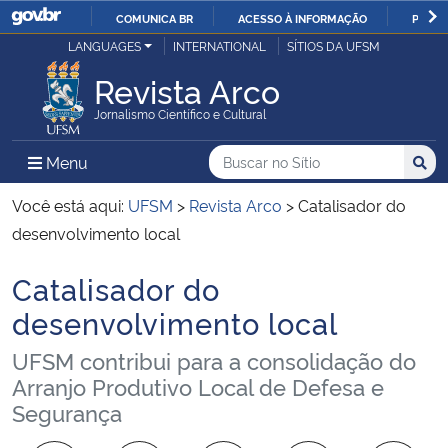
COMUNICA BR
ACESSO À INFORMAÇÃO
PARTI
Casa Civil
LANGUAGES
INTERNATIONAL
SÍTIOS DA UFSM
IR
PARA
Revista Arco
Ministério da Justiça e Segurança Pública
O
Jornalismo Científico e Cultural
CONTEÚDO
Ministério da Defesa
Buscar no no Sítio
Busca
Busca:
Menu Principal do Sítio
Menu
Busc
Ministério das Relações Exteriores
Você está aqui:
UFSM
>
Revista Arco
>
Catalisador do
desenvolvimento local
Ministério da Economia
Catalisador do
Início do conteúdo
Ministério da Infraestrutura
desenvolvimento local
UFSM contribui para a consolidação do
Ministério da Agricultura, Pecuária e Abastecimento
Arranjo Produtivo Local de Defesa e
Segurança
Ministério da Educação