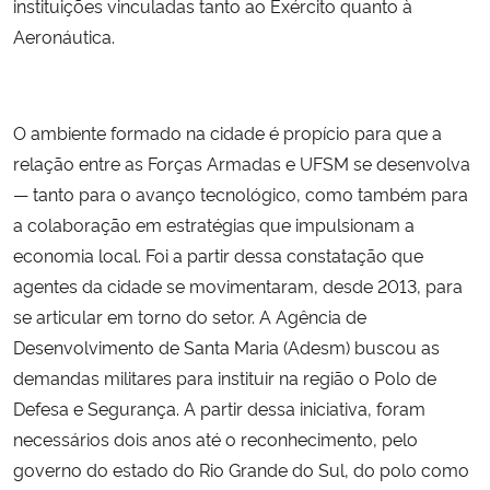
instituições vinculadas tanto ao Exército quanto à
Aeronáutica.
Secretaria-Geral
Secretaria de Governo
O ambiente formado na cidade é propício para que a
relação entre as Forças Armadas e UFSM se desenvolva
Gabinete de Segurança Institucional
— tanto para o avanço tecnológico, como também para
a colaboração em estratégias que impulsionam a
Advocacia-Geral da União
economia local. Foi a partir dessa constatação que
Banco Central do Brasil
agentes da cidade se movimentaram, desde 2013, para
se articular em torno do setor. A Agência de
Planalto
Desenvolvimento de Santa Maria (Adesm) buscou as
demandas militares para instituir na região o Polo de
Defesa e Segurança. A partir dessa iniciativa, foram
necessários dois anos até o reconhecimento, pelo
governo do estado do Rio Grande do Sul, do polo como