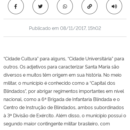
Ministério da Cidadania
Copiar para área 
Ministério da Saúde
Publicado em
08/11/2017, 15h02
Ministério de Minas e Energia
Ministério da Ciência, Tecnologia, Inovações e Comunicações
“Cidade Cultura” para alguns, “Cidade Universitária” para
outros. Os adjetivos para caracterizar Santa Maria são
Ministério do Meio Ambiente
diversos e muitos têm origem em sua história. No meio
Ministério do Turismo
militar, o município é conhecido como a “Capital dos
Blindados”, por abrigar regimentos importantes em nível
Ministério do Desenvolvimento Regional
nacional, como a 6ª Brigada de Infantaria Blindada e o
Centro de Instrução de Blindados, ambos subordinados
Controladoria-Geral da União
à 3ª Divisão de Exército. Além disso, o município possui o
segundo maior contingente militar brasileiro, com
Ministério da Mulher, da Família e dos Direitos Humanos